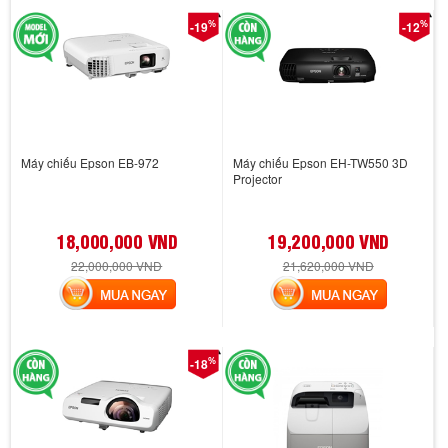
%
%
-19
-12
Máy chiếu Epson EB-972
Máy chiếu Epson EH-TW550 3D
Projector
18,000,000 VND
19,200,000 VND
22,000,000 VND
21,620,000 VND
MUA NGAY
MUA NGAY
%
-18