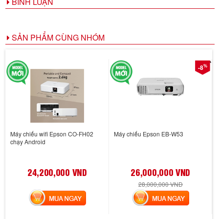
BÌNH LUẬN
SẢN PHẨM CÙNG NHÓM
%
-8
Máy chiếu wifi Epson CO-FH02
Máy chiếu Epson EB-W53
chạy Android
24,200,000 VND
26,000,000 VND
28,000,000 VND
MUA NGAY
MUA NGAY