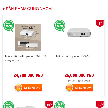
SẢN PHẨM CÙNG NHÓM
%
-8
Máy chiếu wifi Epson CO-FH02
Máy chiếu Epson EB-W53
chạy Android
24,200,000 VND
26,000,000 VND
28,000,000 VND
MUA NGAY
MUA NGAY
%
%
-19
-10