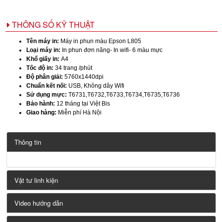
THÔNG SỐ KỸ THUẬT
Tên máy in:
Máy in phun màu Epson L805
Loại máy in:
In phun đơn năng- In wifi- 6 màu mực
Khổ giấy in:
A4
Tốc độ in:
34 trang /phút
Độ phân giải:
5760x1440dpi
Chuẩn kết nối:
USB, Không dây Wifi
Sử dụng mực:
T6731,T6732,T6733,T6734,T6735,T6736
Bảo hành:
12 tháng tại Việt Bis
Giao hàng:
Miễn phí Hà Nội
Thông tin
Vật tư linh kiện
Video hướng dẫn