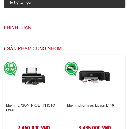
Hỗ trợ tài liệu
BÌNH LUẬN
SẢN PHẨM CÙNG NHÓM
Máy in EPSON INKJET PHOTO
Máy in phun màu Epson L110
L800
7,450,000 VND
3,465,000 VND