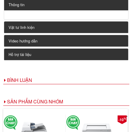
Thông tin
Vật tư linh kiện
Video hướng dẫn
Hỗ trợ tài liệu
BÌNH LUẬN
SẢN PHẨM CÙNG NHÓM
%
-10