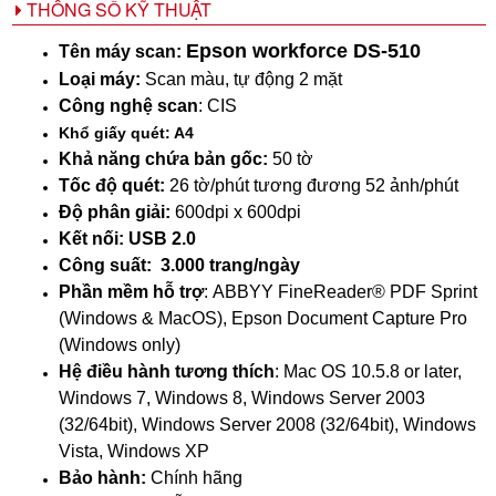
THÔNG SỐ KỸ THUẬT
Epson workforce DS-510
Tên máy scan:
Loại máy:
Scan màu, tự động 2 mặt
Công nghệ scan
: CIS
Khổ giấy quét: A4
Khả năng chứa bản gốc:
50 tờ
Tốc độ quét:
26 tờ/phút tương đương 52 ảnh/phút
Độ phân giải:
600dpi x 600dpi
Kết nối: USB 2.0
Công suất:
3.000 trang/ngày
Phần mềm hỗ trợ
: ABBYY FineReader® PDF Sprint
(Windows & MacOS), Epson Document Capture Pro
(Windows only)
Hệ điều hành tương thích
: Mac OS 10.5.8 or later,
Windows 7, Windows 8, Windows Server 2003
(32/64bit), Windows Server 2008 (32/64bit), Windows
Vista, Windows XP
Bảo hành:
Chính hãng