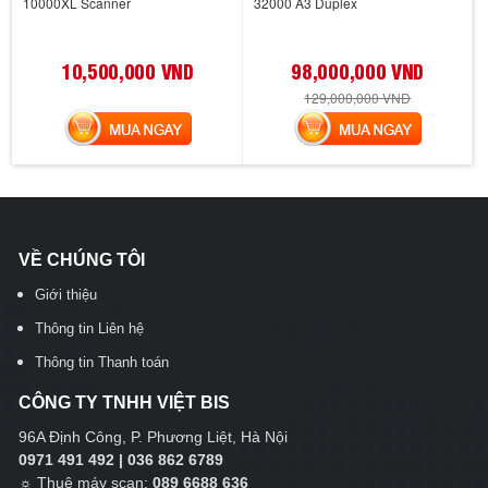
10000XL Scanner
32000 A3 Duplex
10,500,000 VND
98,000,000 VND
129,000,000 VND
MUA NGAY
MUA NGAY
VỀ CHÚNG TÔI
Giới thiệu
Thông tin Liên hệ
Thông tin Thanh toán
CÔNG TY TNHH VIỆT BIS
96A Định Công, P. Phương Liệt, Hà Nội
0971 491 492 | 036 862 6789
☼
Thuê máy scan:
089 6688 636