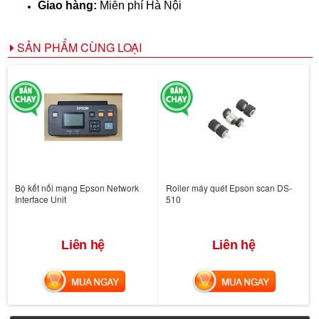
Giao hàng:
Miễn phí Hà Nội
SẢN PHẨM CÙNG LOẠI
Bộ kết nối mạng Epson Network
Roller máy quét Epson scan DS-
Interface Unit
510
Liên hệ
Liên hệ
MUA NGAY
MUA NGAY