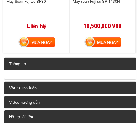
Máy Scan Fujitsu SP30
Máy scan Fujitsu SP-1130N
10,500,000 VND
Liên hệ
MUA NGAY
MUA NGAY
Thông tin
Vật tư linh kiện
Video hướng dẫn
Hỗ trợ tài liệu