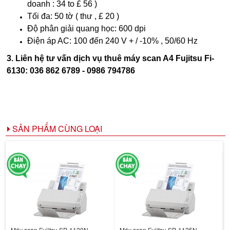
doanh : 34 to £ 56 )
Tối đa: 50 tờ ( thư , £ 20 )
Độ phân giải quang học: 600 dpi
Điện áp AC: 100 đến 240 V + / -10% , 50/60 Hz
3. Liên hệ tư vấn dịch vụ thuê máy scan A4 Fujitsu Fi-
6130: 036 862 6789 - 0986 794786
SẢN PHẨM CÙNG LOẠI
Máy scan Fujitsu SP-1120N
Máy scan Fujitsu SP-1125N