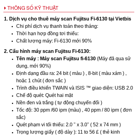
THÔNG SỐ KỸ THUẬT
1. Dịch vụ cho thuê máy scan Fujitsu Fi-6130 tại Vietbis
Chi phí dịch vụ thanh toán theo tháng:
Thời hạn hợp đồng tơi thiểu:
Chất lượng máy: Fi-6130 mới 90%
2. Cấu hình máy scan Fujitsu Fi-6130:
Tên máy :
Máy scan Fujitsu fi-6130
(Máy đã qua sử
dụng, mới 90%)
Định dạng đầu ra: 24 bit ( màu ) , 8-bit ( màu xám ) ,
hoặc 1 chút ( đơn sắc )
Trình điều khiển TWAIN và ISIS ™ giao diện: USB 2.0
Chế độ quét: Quét hai mặt
Nền đen và trắng ( tự động chuyển đổi )
Tốc độ:
30 ppm /60 ipm (màu) , 40 ppm / 80 ipm ( đơn
sắc)
Quét phạm vi tối thiểu: 2.0 " x 3.0" ( 52 x 74 mm )
Trọng lượng giấy ( độ dày ): 11 to 56 £ ( thẻ kinh