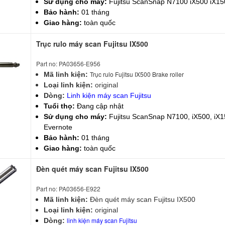
Sử dụng cho máy:
Fujitsu ScanSnap N7100 iX500 iX15
Bảo hành:
01 tháng
Giao hàng:
toàn quốc
Trục rulo máy scan Fujitsu IX500
Part no: PA03656-E956
Trục rulo Fujitsu IX500 Brake roller
Mã linh kiện:
Loại linh kiện:
original
Dòng:
Linh kiện máy scan Fujitsu
Tuổi thọ:
Đang cập nhật
Sử dụng cho máy:
Fujitsu ScanSnap N7100, iX500, iX1
Evernote
Bảo hành:
01 tháng
Giao hàng:
toàn quốc
Đèn quét máy scan Fujitsu IX500
Part no: PA03656-E922
Mã linh kiện:
Đèn quét máy scan Fujitsu IX500
Loại linh kiện:
original
linh kiện máy scan Fujitsu
Dòng: