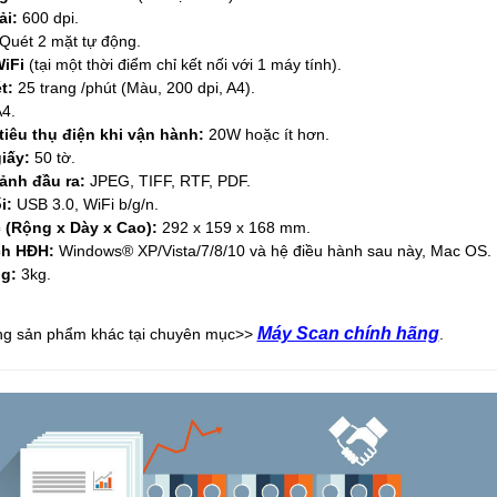
ải:
600 dpi.
Quét 2 mặt tự động.
iFi
(tại một thời điểm chỉ kết nối với 1 máy tính).
t:
25 trang /phút (Màu, 200 dpi, A4).
4.
tiêu thụ điện khi vận hành:
20W hoặc ít hơn.
iấy:
50 tờ.
ảnh đầu ra:
JPEG, TIFF, RTF, PDF.
i:
USB 3.0, WiFi b/g/n.
 (Rộng x Dày x Cao):
292 x 159 x 168 mm.
ch HĐH:
Windows® XP/Vista/7/8/10 và hệ điều hành sau này, Mac OS.
g:
3kg.
Máy Scan chính hãng
g sản phẩm khác tại chuyên mục>>
.