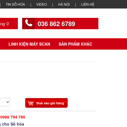
TIN SỐ HÓA
VIDEO
HÀ NỘI
LIÊN HỆ
036 862 6789
0
LINH KIỆN MÁY SCAN
SẢN PHẨM KHÁC
0986 794 786
 cho Số hóa