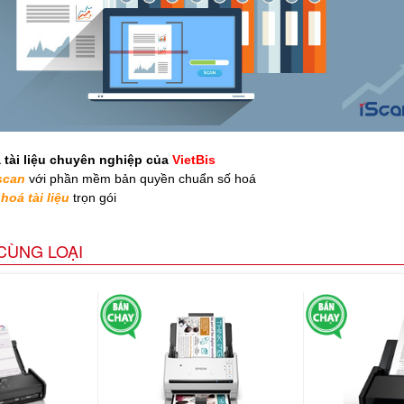
 tài liệu chuyên nghiệp của
VietBis
scan
với phần mềm bản quyền chuẩn số hoá
hoá tài liệu
trọn gói
CÙNG LOẠI