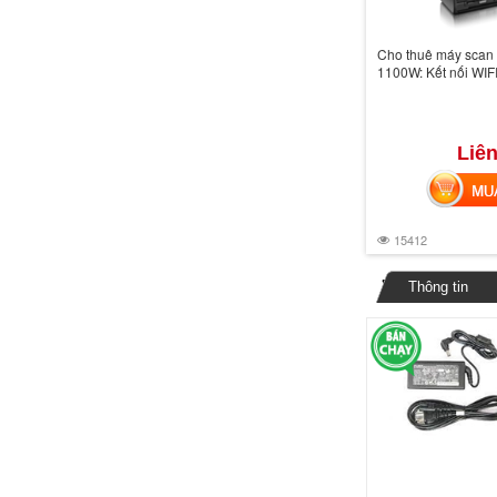
Cho thuê máy scan 
1100W: Kết nối WIF
Liên
MUA 
15412
Thông tin