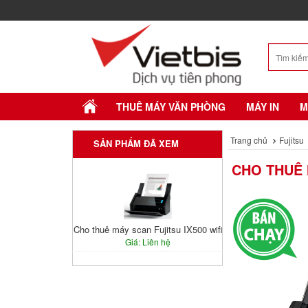
THUÊ MÁY VĂN PHÒNG
MÁY IN
M
Trang chủ
Fujitsu
SẢN PHẨM ĐÃ XEM
CHO THUÊ 
Cho thuê máy scan Fujitsu IX500 wifi
Giá: Liên hệ