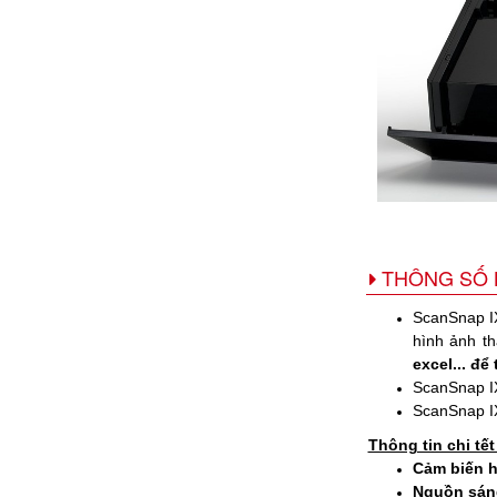
THÔNG SỐ 
ScanSnap IX
hình ảnh t
excel... để
ScanSnap I
ScanSnap I
​Thông tin chi t
Cảm biến h
Nguồn sán