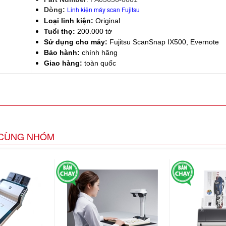
Linh kiện máy scan Fujitsu
Dòng:
Loại linh kiện:
Original
Tuổi thọ:
200.000 tờ
Sử dụng cho máy:
Fujitsu ScanSnap IX500, Evernote
Bảo hành:
chính hãng
Giao hàng:
toàn quốc
CÙNG NHÓM