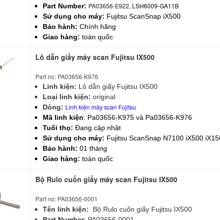
PA03656-E922,
LSH6009-GA11B
Part Number:
Sử dụng cho máy:
Fujitsu ScanSnap iX500
Bảo hành:
Chính hãng
Giao hàng:
toàn quốc
Lô dẫn giấy máy scan Fujitsu IX500
Part no: PA03656-K976
Linh kiện:
Lô dẫn giấy Fujitsu IX500
Loại linh kiện:
original
Linh kiện máy scan Fujitsu
Dòng:
Mã linh kiện
: Pa03656-K975 và Pa03656-K976
Tuổi thọ:
Đang cập nhật
Sử dụng cho máy:
Fujitsu ScanSnap N7100 iX500 iX15
Bảo hành:
01 tháng
Giao hàng:
toàn quốc
Bộ Rulo cuốn giấy máy scan Fujitsu IX500
Part no: PA03656-0001
Tên linh kiện:
Bộ Rulo cuốn giấy Fujitsu IX500
Part Number
: PA03656-0001