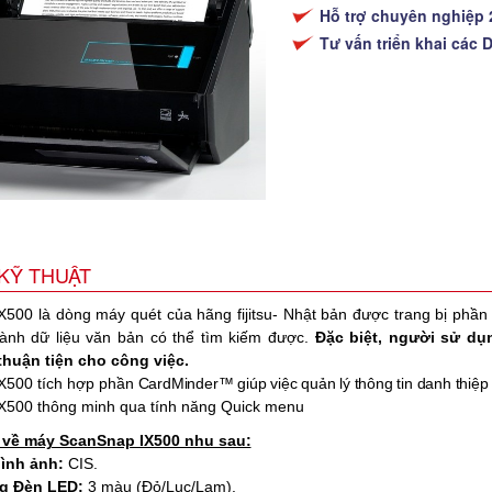
Hỗ trợ chuyên nghiệp 
Tư vấn triển khai các 
KỸ THUẬT
500 là dòng máy quét của hãng fijitsu- Nhật bản được trang bị phầ
hành dữ liệu văn bản có thể tìm kiếm được.
Đặc biệt, người sử dụng
 thuận tiện cho công việc.
X500 tích hợp phần
CardMinder™ giúp việc quản lý thông tin danh thiệp
X500 thông minh qua tính năng Quick menu
ết về máy ScanSnap IX500 nhu sau:
ình ảnh:
CIS.
g Đèn LED:
3 màu (Đỏ/Lục/Lam).