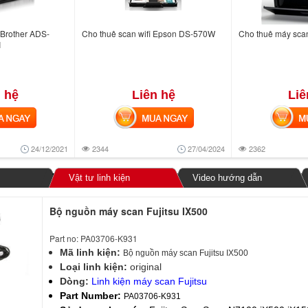
Brother ADS-
Cho thuê scan wifi Epson DS-570W
Cho thuê máy scan 
I
 hệ
Liên hệ
Liê
NGAY
MUA NGAY
MUA
24/12/2021
2344
27/04/2024
2362
Vật tư linh kiện
Video hướng dẫn
Bộ nguồn máy scan Fujitsu IX500
Part no: PA03706-K931
Mã linh kiện:
Bộ nguồn máy scan Fujitsu IX500
Loại linh kiện:
original
Dòng:
Linh kiện máy scan Fujitsu
Part Number:
PA03706-K931