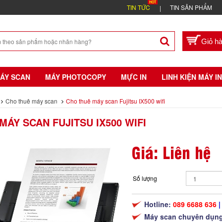
TIN TỨC
TIN SẢN PHẨM
ÁY SCAN
MÁY PHOTOCOPY
MỰC IN
LINH KIỆN MÁY IN
Cho thuê máy scan
Cho thuê máy scan Fujitsu IX500 wifi
MÁY SCAN FUJITSU IX500 WIFI
Giá: Liên hệ
Số lượng
Hotline:
089 6688 636
|
Máy scan chuyên dụng