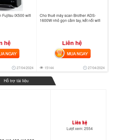
Fujitsu IX500 wifi
Cho thuê máy scan Brother ADS-
1600W nhỏ gọn cầm tay, kết nối wifi
n hệ
Liên hệ
 NGAY
MUA NGAY
27/04/2024
15144
27/04/2024
Hỗ trợ tài liệu
Liên hệ
Lượt xem: 2554