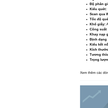
Độ phân gi
Kiểu quét:
Scan qua W
Tốc độ qué
Khổ giấy:
A
Công suất 
Khay nạp g
Định dạng 
Kiểu kết nố
Kích thước
Tương thí
Trọng lượn
Xem thêm các dòn