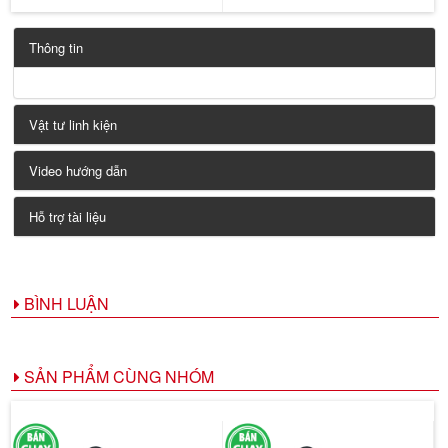
Thông tin
Vật tư linh kiện
Video hướng dẫn
Hỗ trợ tài liệu
BÌNH LUẬN
SẢN PHẨM CÙNG NHÓM