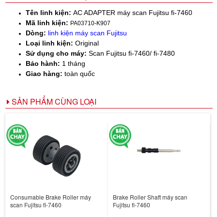
Tên linh kiện:
AC ADAPTER máy scan Fujitsu fi-7460
Mã linh kiện:
PA03710-K907
Dòng:
linh kiện máy scan Fujitsu
Loại linh kiện:
Original
Sử dụng cho máy:
Scan Fujitsu fi-7460/ fi-7480
Bảo hành:
1 tháng
Giao hàng:
toàn quốc
SẢN PHẨM CÙNG LOẠI
Consumable Brake Roller máy
Brake Roller Shaft máy scan
scan Fujitsu fi-7460
Fujitsu fi-7460