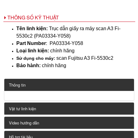
THÔNG SỐ KỸ THUẬT
Tên linh kiện:
Trục dẫn giấy ra máy scan A3 Fi-
5530c2 (PA03334-Y058)
Part Number
:
PA03334-Y058
Loại linh kiện:
chính hãng
scan Fujitsu A3 Fi-5530c2
Sử dụng cho máy:
Bảo hành:
chính hãng
Thông tin
Vật tư linh kiện
Video hướng dẫn
Hỗ trợ tài liệu