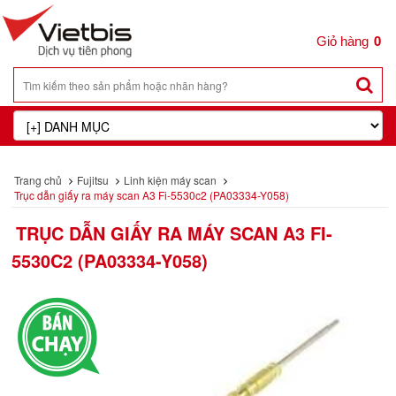
0
Trang chủ
Fujitsu
Linh kiện máy scan
Trục dẫn giấy ra máy scan A3 Fi-5530c2 (PA03334-Y058)
TRỤC DẪN GIẤY RA MÁY SCAN A3 FI-
5530C2 (PA03334-Y058)