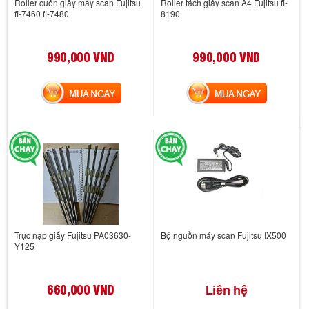
Roller cuốn giấy máy scan Fujitsu
Roller tách giấy scan A4 Fujitsu fi-
fi-7460 fi-7480
8190
990,000 VND
990,000 VND
MUA NGAY
MUA NGAY
Trục nạp giấy Fujitsu PA03630-
Bộ nguồn máy scan Fujitsu IX500
Y125
660,000 VND
Liên hệ