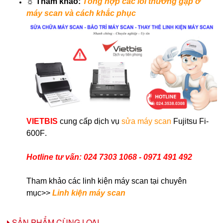
☼ Tham khảo:
Tổng hợp các lỗi thường gặp ở
máy scan và cách khắc phục
VIETBIS
cung cấp dịch vụ
sửa máy scan
Fujitsu Fi-
600F
.
Hotline tư vấn: 024 7303 1068 - 0971 491 492
Tham khảo các linh kiện máy scan tại chuyên
mục>>
Linh kiện máy scan
SẢN PHẨM CÙNG LOẠI