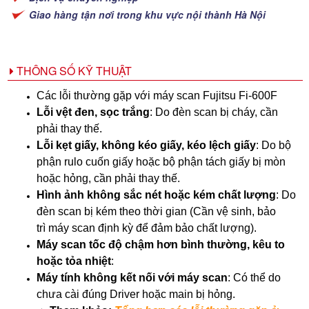
Giao hàng tận nơi trong khu vực nội thành Hà Nội
THÔNG SỐ KỸ THUẬT
Các lỗi thường gặp với máy scan
Fujitsu Fi-600F
Lỗi vệt đen, sọc trắng
: Do đèn scan bị cháy, cần
phải thay thế.
Lỗi kẹt giấy, không kéo giấy, kéo lệch giấy
: Do bộ
phận rulo cuốn giấy hoặc bộ phận tách giấy bị mòn
hoặc hỏng, cần phải thay thế.
Hình ảnh không sắc nét hoặc kém chất lượng
: Do
đèn scan bị kém theo thời gian (Cần vệ sinh, bảo
trì máy scan định kỳ để đảm bảo chất lượng).
Máy scan tốc độ chậm hơn bình thường, kêu to
hoặc tỏa nhiệt
:
Máy tính không kết nối với máy scan
: Có thể do
chưa cài đúng Driver hoặc main bị hỏng.