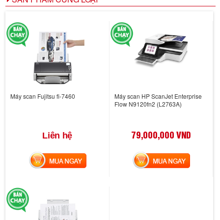
Máy scan Fujitsu fi-7460
Máy scan HP ScanJet Enterprise
Flow N9120fn2 (L2763A)
79,000,000 VND
Liên hệ
MUA NGAY
MUA NGAY