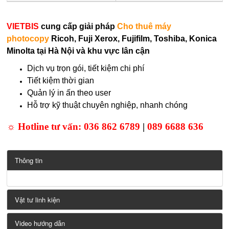
VIETBIS
cung cấp giải pháp
Cho thuê máy
photocopy
Ricoh, Fuji Xerox, Fujifilm, Toshiba, Konica
Minolta tại Hà Nội và khu vực lân cận
Dịch vụ trọn gói, tiết kiệm chi phí
Tiết kiệm thời gian
Quản lý in ấn theo user
Hỗ trợ kỹ thuật chuyên nghiệp, nhanh chóng
☼ Hotline tư vấn:
036 862 6789
|
089 6688 636
Thông tin
Vật tư linh kiện
Video hướng dẫn