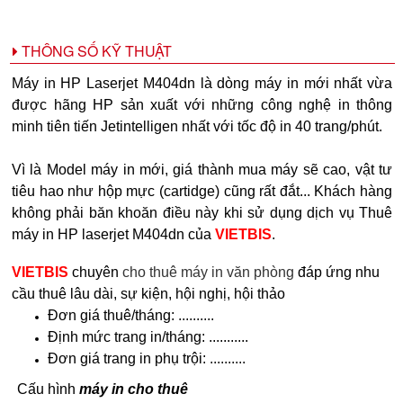
THÔNG SỐ KỸ THUẬT
Máy in HP Laserjet M404dn là dòng máy in mới nhất vừa
được hãng HP sản xuất với những công nghệ in thông
minh tiên tiến Jetintelligen nhất với tốc độ in 40 trang/phút.
Vì là Model máy in mới, giá thành mua máy sẽ cao, vật tư
tiêu hao như hộp mực (cartidge) cũng rất đắt... Khách hàng
không phải băn khoăn điều này khi sử dụng dịch vụ Thuê
máy in HP laserjet M404dn của
VIETBIS
.
VIETBIS
chuyên
cho thuê máy in văn phòng
đáp ứng nhu
cầu thuê lâu dài, sự kiện, hội nghị, hội thảo
Đơn giá thuê/tháng: ..........
Định mức trang in/tháng: ...........
Đơn giá trang in phụ trội: ..........
Cấu hình
máy in cho thuê