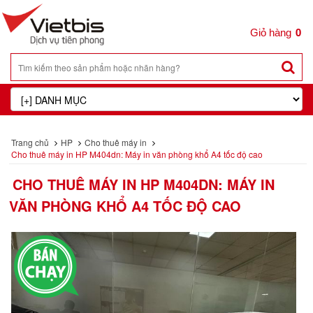
0
Trang chủ
HP
Cho thuê máy in
Cho thuê máy in HP M404dn: Máy in văn phòng khổ A4 tốc độ cao
CHO THUÊ MÁY IN HP M404DN: MÁY IN
VĂN PHÒNG KHỔ A4 TỐC ĐỘ CAO