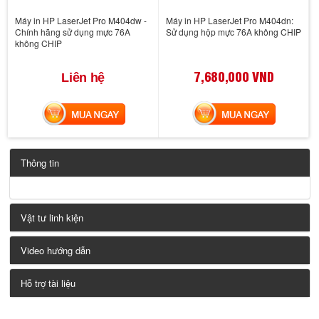
Máy in HP LaserJet Pro M404dw -
Máy in HP LaserJet Pro M404dn:
Chính hãng sử dụng mực 76A
Sử dụng hộp mực 76A không CHIP
không CHIP
7,680,000 VND
Liên hệ
MUA NGAY
MUA NGAY
Thông tin
Vật tư linh kiện
Video hướng dẫn
Hỗ trợ tài liệu