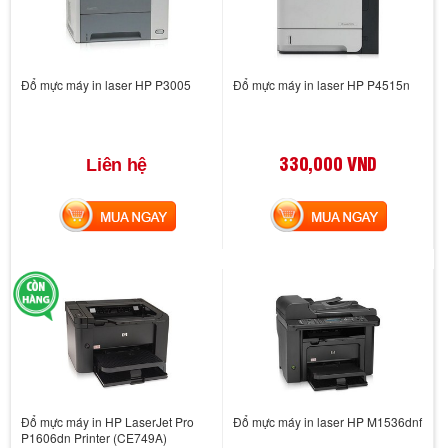
Đổ mực máy in laser HP P3005
Đổ mực máy in laser HP P4515n
330,000 VND
Liên hệ
MUA NGAY
MUA NGAY
Đổ mực máy in HP LaserJet Pro
Đổ mực máy in laser HP M1536dnf
P1606dn Printer (CE749A)