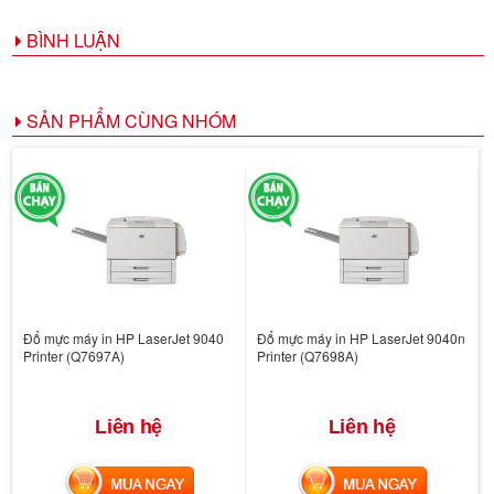
BÌNH LUẬN
SẢN PHẨM CÙNG NHÓM
Đổ mực máy in HP LaserJet 9040
Đổ mực máy in HP LaserJet 9040n
Printer (Q7697A)
Printer (Q7698A)
Liên hệ
Liên hệ
MUA NGAY
MUA NGAY