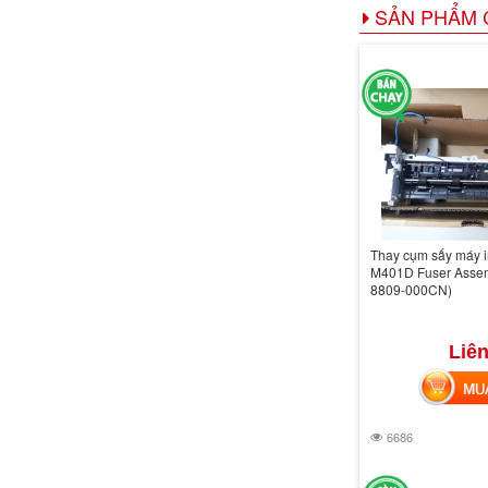
SẢN PHẨM 
Thay cụm sấy máy i
M401D Fuser Asse
8809-000CN)
Liên
MUA 
6686