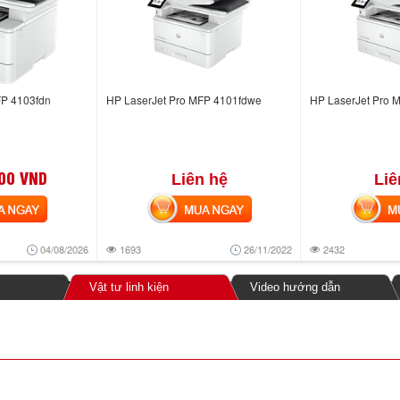
FP 4103fdn
HP LaserJet Pro MFP 4101fdwe
HP LaserJet Pro 
00 VND
Liên hệ
Liê
NGAY
MUA NGAY
MUA
04/08/2026
1693
26/11/2022
2432
Vật tư linh kiện
Video hướng dẫn