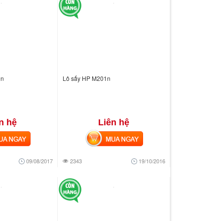
1n
Lô sấy HP M201n
n hệ
Liên hệ
 NGAY
MUA NGAY
09/08/2017
2343
19/10/2016