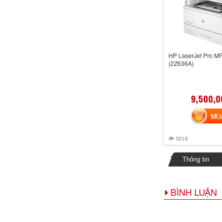
HP LaserJet Pro M
(2Z636A)
9,500,0
MUA 
5018
Thông tin
BÌNH LUẬN