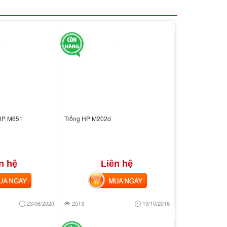
 HP M651
Trống HP M202d
n hệ
Liên hệ
 NGAY
MUA NGAY
23/06/2020
2513
19/10/2016