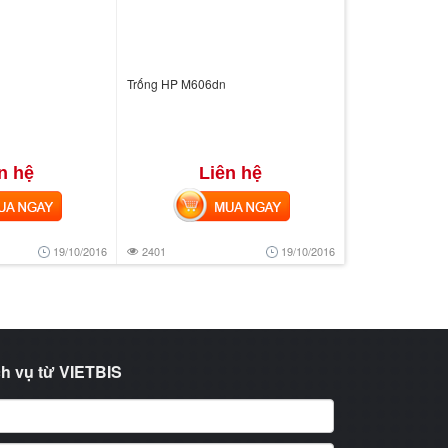
Trống HP M606dn
n hệ
Liên hệ
 NGAY
MUA NGAY
19/10/2016
2401
19/10/2016
h vụ từ VIETBIS