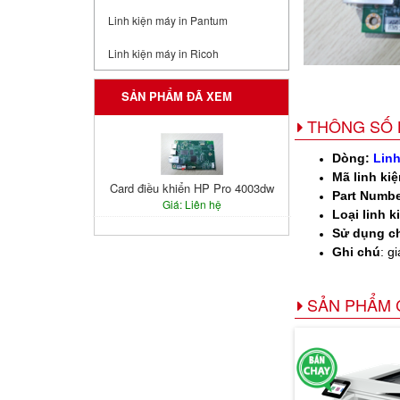
Linh kiện máy in Pantum
Linh kiện máy in Ricoh
SẢN PHẨM ĐÃ XEM
THÔNG SỐ 
Dòng:
Linh
Mã linh kiệ
Card điều khiển HP Pro 4003dw
Part Numbe
Giá: Liên hệ
Loại linh k
Sử dụng c
Ghi chú
: g
SẢN PHẨM 