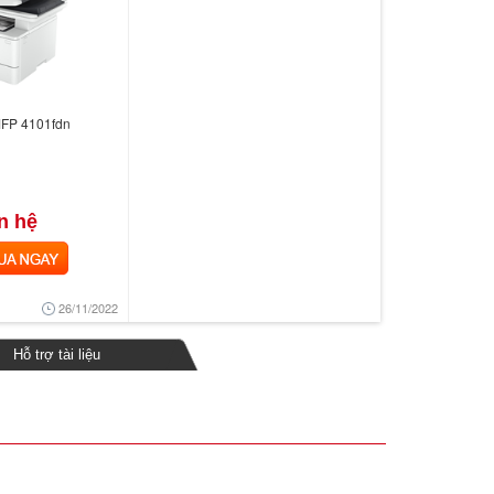
MFP 4101fdn
n hệ
 NGAY
26/11/2022
Hỗ trợ tài liệu