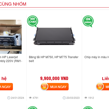
CÙNG NHÓM
n HP Laserjet
Băng tải HP M750, HP M775 Transfer
Chip máy in màu
mbly 220V (RM1-
belt
9,900,000 VND
 hệ
Liê
NGAY
MUA NGAY
MUA
24/01/2024
4791
23/03/2023
1912