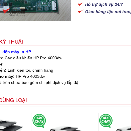
Hỗ trợ dịch vụ 24/7
Giao hàng tận nơi tro
KỸ THUẬT
 kiện máy in HP
n:
Cạc điều khiển HP Pro 4003dw
r
:
iện:
Lịnh kiện tời, chính hãng
ho máy:
HP Pro 4003dw
iá trên chưa bao gồm chi phí dịch vụ lắp đặt
CÙNG LOẠI