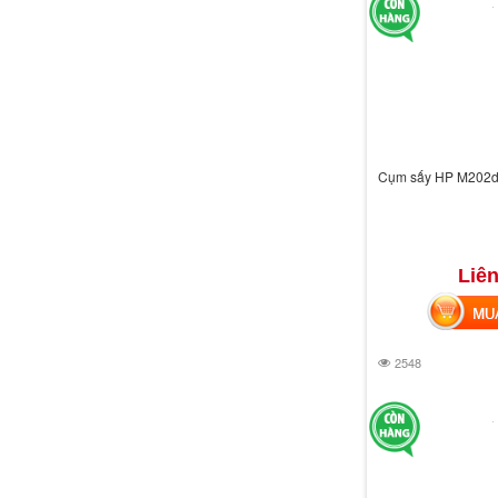
Cụm sấy HP M202
Liên
MUA 
2548