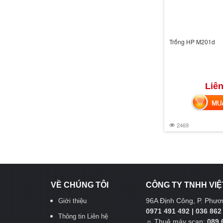
Trống HP M201d
Liên
MUA 
2469
VỀ CHÚNG TÔI
CÔNG TY TNHH VIỆ
96A Định Công, P. Phươn
Giới thiệu
0971 491 492 | 036 862
Thông tin Liên hệ
☼
Thuê máy scan:
089 