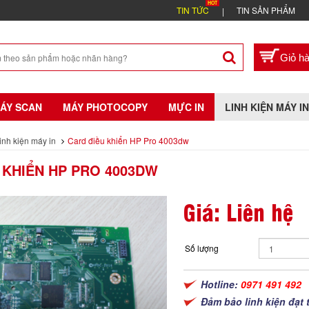
TIN TỨC
TIN SẢN PHẨM
ÁY SCAN
MÁY PHOTOCOPY
MỰC IN
LINH KIỆN MÁY IN
inh kiện máy in
Card điều khiển HP Pro 4003dw
 KHIỂN HP PRO 4003DW
Giá: Liên hệ
Số lượng
Hotline:
0971 491 492
Đảm bảo linh kiện đạt 