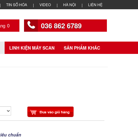
TIN SỐ HÓA
VIDEO
HÀ NỘI
LIÊN HỆ
036 862 6789
0
LINH KIỆN MÁY SCAN
SẢN PHẨM KHÁC
tiêu chuẩn