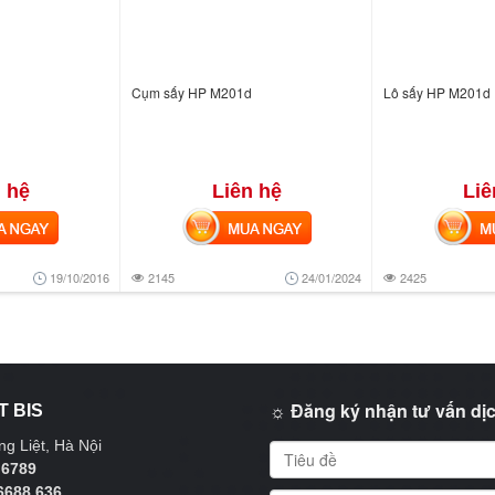
Cụm sấy HP M201d
Lô sấy HP M201d
 hệ
Liên hệ
Liê
NGAY
MUA NGAY
MUA
19/10/2016
2145
24/01/2024
2425
☼ Đăng ký nhận tư vấn dịc
T BIS
g Liệt, Hà Nội
 6789
6688 636