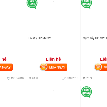
d
Lô sấy HP M202d
Cụm sấy HP M20
 hệ
Liên hệ
Liê
NGAY
MUA NGAY
MUA
19/10/2016
2650
19/10/2016
2674