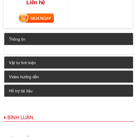
Liên hệ
MUA NGAY
Thông tin
Vật tư linh kiện
Video hướng dẫn
Hỗ trợ tài liệu
BÌNH LUẬN