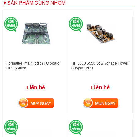
SẢN PHẨM CÙNG NHÓM
Formatter (main logic) PC board
HP 5500 5550 Low Voltage Power
HP 5550dtn
Supply LVPS
Liên hệ
Liên hệ
MUA NGAY
MUA NGAY