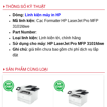
THÔNG SỐ KỸ THUẬT
Dòng:
Linh kiện máy in HP
Mã linh kiện:
Cạc Formatter
HP LaserJet Pro MFP
3101fdwe
Part Number
:
Loại linh kiện:
Lịnh kiện tời, chính hãng
Sử dụng cho máy:
HP LaserJet Pro MFP 3101fdwe
Ghi chú
: giá trên chưa bao gồm chi phí dịch vụ lắp
đặt
SẢN PHẨM CÙNG LOẠI