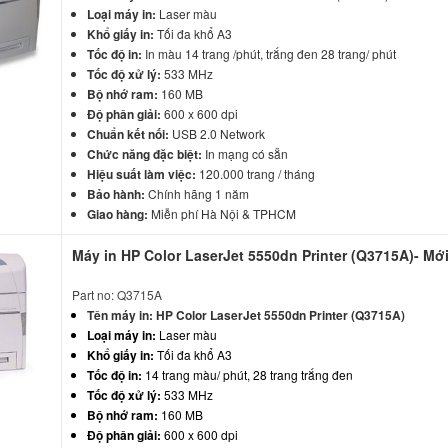
Loại máy in:
Laser màu
Khổ giấy in:
Tối đa khổ A3
Tốc độ in:
In màu 14 trang /phút, trắng đen 28 trang/ phút
Tốc độ xử lý:
533 MHz
Bộ nhớ ram:
160 MB
Độ phân giải:
600 x 600 dpi
Chuẩn kết nối:
USB 2.0 Network
Chức năng đặc biệt:
In mạng có sẵn
Hiệu suất làm việc:
120.000 trang / tháng
Bảo hành:
Chính hãng 1 năm
Giao hàng:
Miễn phí Hà Nội & TPHCM
Máy in HP Color LaserJet 5550dn Printer (Q3715A)- Mớ
Part no: Q3715A
Tên máy in:
HP Color LaserJet 5550dn Printer (Q3715A)
Loại máy in:
Laser màu
Khổ giấy in:
Tối đa khổ A3
Tốc độ in:
14 trang màu/ phút, 28 trang trắng đen
Tốc độ xử lý:
533 MHz
Bộ nhớ ram:
160 MB
Độ phân giải:
600 x 600 dpi