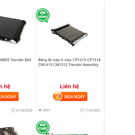
M855 Transfer Belt
Băng tải máy in màu CP1215 CP1518
CM1415 CM1312 Transfer Assembly
n hệ
Liên hệ
 NGAY
MUA NGAY
27/06/2023
2507
17/02/2021