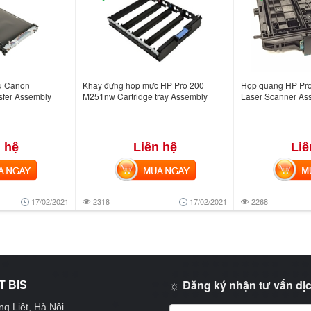
àu Canon
Khay đựng hộp mực HP Pro 200
Hộp quang HP Pr
sfer Assembly
M251nw Cartridge tray Assembly
Laser Scanner As
 hệ
Liên hệ
Liê
NGAY
MUA NGAY
MUA
17/02/2021
2318
17/02/2021
2268
☼ Đăng ký nhận tư vấn dịc
T BIS
g Liệt, Hà Nội