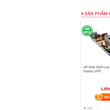
SẢN PHẨM 
HP 5500 5550 Low 
Supply LVPS
Liên
MUA 
2597