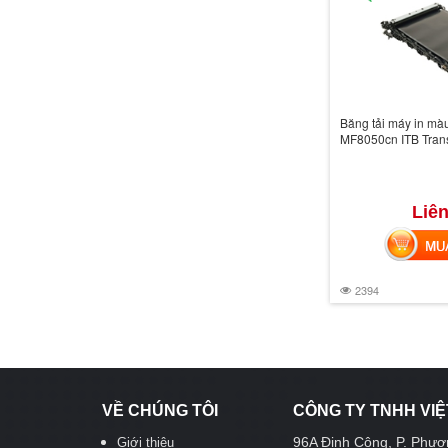
Băng tải máy in m
MF8050cn ITB Tran
Liên
MUA 
2394
VỀ CHÚNG TÔI
CÔNG TY TNHH VIỆ
96A Định Công, P. Phươn
Giới thiệu