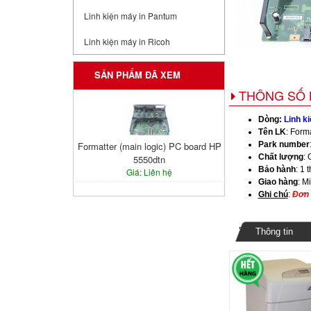
Linh kiện máy in Pantum
Linh kiện máy in Ricoh
SẢN PHẨM ĐÃ XEM
THÔNG SỐ 
Dòng:
Linh k
Tên LK
: Form
Formatter (main logic) PC board HP
Park number
Chất lượng
: 
5550dtn
Bảo hành
: 1 
Giá: Liên hệ
Giao hàng
: M
Ghi chú
:
Đơn 
Thông tin