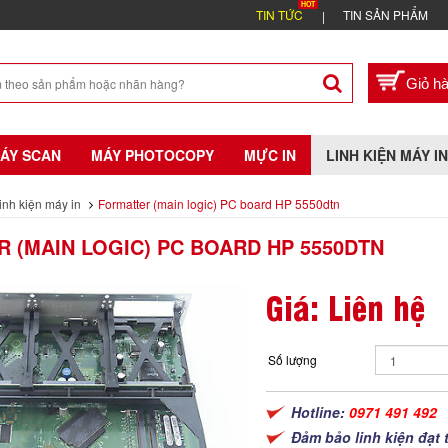
TIN TỨC
TIN SẢN PHẨM
ÁY SCAN
MÁY PHOTOCOPY
MỰC IN
LINH KIỆN MÁY IN
inh kiện máy in
Formatter (main logic) PC board HP 5550dtn
 (MAIN LOGIC) PC BOARD HP 5550DTN
Giá: Liên hệ
Số lượng
Hotline:
0971 491 492
Đảm bảo linh kiện đạt 