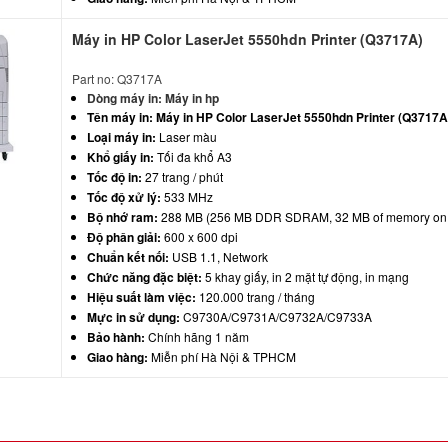
Máy in HP Color LaserJet 5550hdn Printer (Q3717A)
Part no: Q3717A
Dòng máy in:
Máy in hp
Tên máy in:
Máy in HP Color LaserJet 5550hdn Printer (Q3717A
Loại máy in:
Laser màu
Khổ giấy in:
Tối đa khổ A3
Tốc độ in:
27 trang / phút
Tốc độ xử lý:
533 MHz
Bộ nhớ ram:
288 MB (256 MB DDR SDRAM, 32 MB of memory on
Độ phân giải:
600 x 600 dpi
Chuẩn kết nối:
USB 1.1, Network
Chức năng đặc biệt:
5 khay giấy, in 2 mặt tự động, in mạng
Hiệu suất làm việc:
120.000 trang / tháng
Mực in sử dụng:
C9730A/C9731A/C9732A/C9733A
Bảo hành:
Chính hãng 1 năm
Giao hàng:
Miễn phí Hà Nội & TPHCM