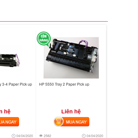
 3-4 Paper Pick up
HP 5550 Tray 2 Paper Pick up
n hệ
Liên hệ
 NGAY
MUA NGAY
04/04/2020
2582
04/04/2020