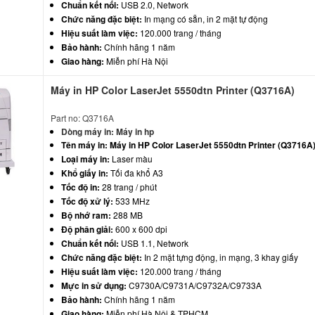
Chuẩn kết nối:
USB 2.0, Network
Chức năng đặc biệt:
In mạng có sẵn, in 2 mặt tự động
Hiệu suất làm việc:
120.000 trang / tháng
Bảo hành:
Chính hãng 1 năm
Giao hàng:
Miễn phí Hà Nội
Máy in HP Color LaserJet 5550dtn Printer (Q3716A)
Part no: Q3716A
Dòng máy in:
Máy in hp
Tên máy in:
Máy in HP Color LaserJet 5550dtn Printer (Q3716A
Loại máy in:
Laser màu
Khổ giấy in:
Tối đa khổ A3
Tốc độ in:
28 trang / phút
Tốc độ xử lý:
533 MHz
Bộ nhớ ram:
288 MB
Độ phân giải:
600 x 600 dpi
Chuẩn kết nối:
USB 1.1, Network
Chức năng đặc biệt:
In 2 mặt tựng động, in mạng, 3 khay giấy
Hiệu suất làm việc:
120.000 trang / tháng
Mực in sử dụng:
C9730A/C9731A/C9732A/C9733A
Bảo hành:
Chính hãng 1 năm
Giao hàng:
Miễn phí Hà Nội & TPHCM