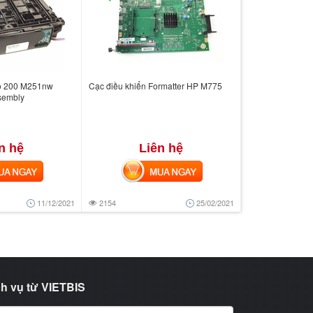
o 200 M251nw
Cạc điều khiển Formatter HP M775
sembly
n hệ
Liên hệ
 NGAY
MUA NGAY
11/12/2021
2154
25/02/2021
h vụ từ VIETBIS