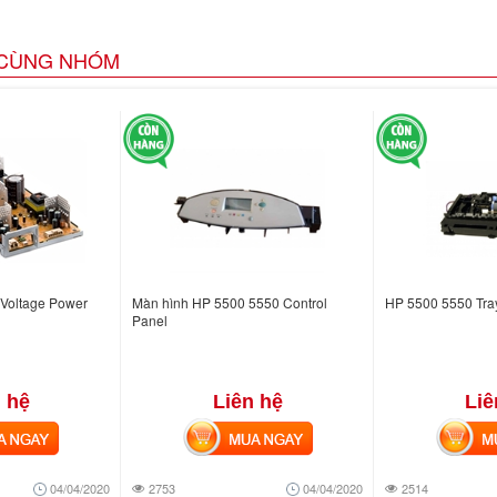
CÙNG NHÓM
Voltage Power
Màn hình HP 5500 5550 Control
HP 5500 5550 Tray
Panel
 hệ
Liên hệ
Liê
NGAY
MUA NGAY
MUA
04/04/2020
2753
04/04/2020
2514