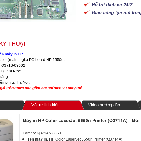
Hỗ trợ dịch vụ 24/7
Giao hàng tận nơi tro
KỸ THUẬT
iện máy in HP
atter (main logic) PC board HP 5550dtn
: Q3713-69002
Original New
tháng
iễn phí tại Hà Nội.
giá trên chưa bao gồm chi phí dịch vụ thay thế
Vật tư linh kiện
Video hướng dẫn
Máy in HP Color LaserJet 5550n Printer (Q3714A) - Mới
Part no: Q3714A-5550
Tên máy in:
HP Color LaserJet 5550n Printer (Q3714A)