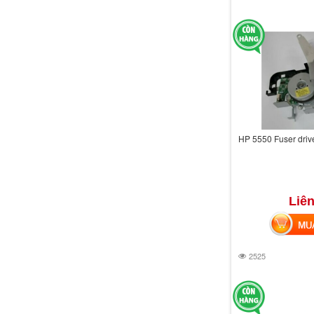
HP 5550 Fuser driv
Liên
MUA 
2525