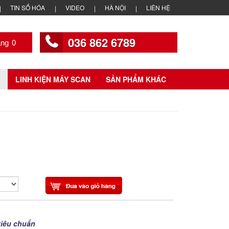
TIN SỐ HÓA
VIDEO
HÀ NỘI
LIÊN HỆ
036 862 6789
0
LINH KIỆN MÁY SCAN
SẢN PHẨM KHÁC
tiêu chuẩn