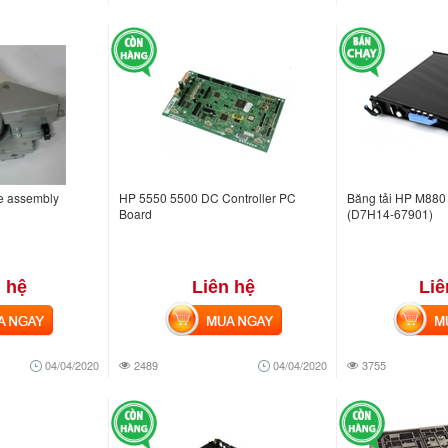
e assembly
HP 5550 5500 DC Controller PC
Băng tải HP M880 
Board
(D7H14-67901)
 hệ
Liên hệ
Liê
NGAY
MUA NGAY
MUA
04/04/2020
2489
04/04/2020
3755