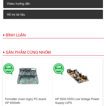
Video hướng dẫn
Hỗ trợ tài liệu
BÌNH LUẬN
SẢN PHẨM CÙNG NHÓM
Formatter (main logic) PC board
HP 5500 5550 Low Voltage Power
HP 5550dtn
Supply LVPS