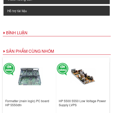
Hỗ trợ tài liệu
BÌNH LUẬN
SẢN PHẨM CÙNG NHÓM
Formatter (main logic) PC board
HP 5500 5550 Low Voltage Power
HP 5550dtn
Supply LVPS