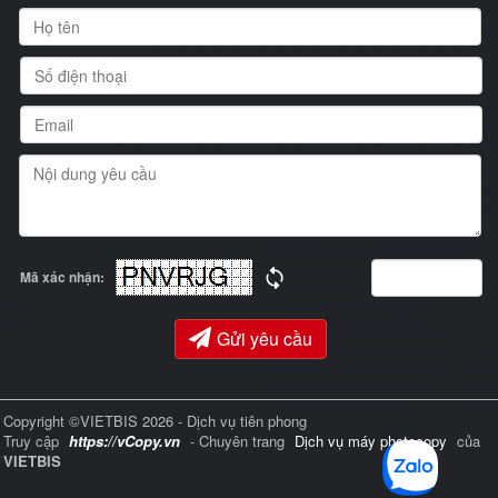
Mã xác nhận:
Gửi yêu cầu
Copyright ©VIETBIS 2026 - Dịch vụ tiên phong
Truy cập
https://vCopy.vn
- Chuyên trang
Dịch vụ máy photocopy
của
VIETBIS