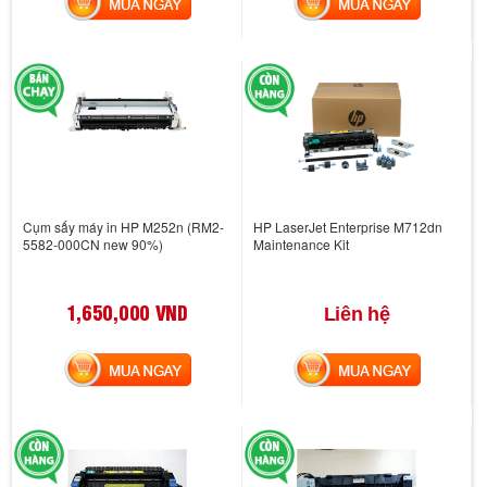
MUA NGAY
MUA NGAY
Cụm sấy máy in HP M252n (RM2-
HP LaserJet Enterprise M712dn
5582-000CN new 90%)
Maintenance Kit
1,650,000 VND
Liên hệ
MUA NGAY
MUA NGAY