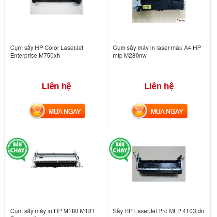
Cụm sấy HP Color LaserJet
Cụm sấy máy in laser màu A4 HP
Enterprise M750xh
mfp M280nw
Liên hệ
Liên hệ
MUA NGAY
MUA NGAY
Cụm sấy máy in HP M180 M181
Sấy HP LaserJet Pro MFP 4103fdn