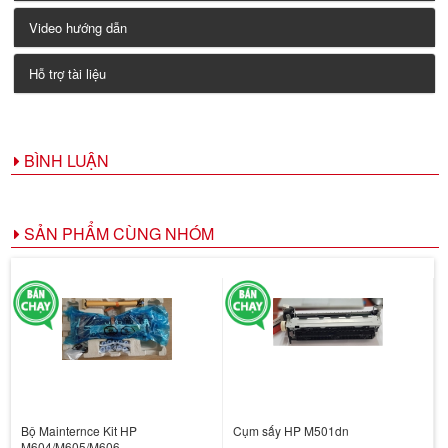
Video hướng dẫn
Hỗ trợ tài liệu
BÌNH LUẬN
SẢN PHẨM CÙNG NHÓM
Bộ Mainternce Kit HP
Cụm sấy HP M501dn
M604/M605/M606