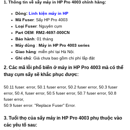
1. Thông tin về sấy máy in HP Pro 4003 chính hãng:
Dòng:
Linh kiện máy in HP
Mã Fuser
:
Sấy HP Pro 4003
Loại Fuser
: Nguyên cụm
Part OEM
:
RM2-4697-000CN
Bảo hành
: 01 tháng
Máy dùng
:
Máy in HP Pro 4003 series
Giao hàng
: miễn phí tại Hà Nội.
Ghi chú
: Giá chưa bao gồm chi phí lắp đặt
2. Các mã lỗi phổ biến ở máy in HP Pro 4003 mà có thể
thay cụm sấy sẽ khắc phục được:
50.11 fuser. error, 50.1 fuser error, 50.2 fuser error, 50.3 fuser
error, 50.4, fuser error, 50.5 fuser error, 50.7 fuser error, 50.8
fuser error,
50.9 fuser error. "Replace Fuser" Error.
3. Tuổi thọ của sấy máy in HP Pro 4003 phụ thuộc vào
các yêu tố sau: