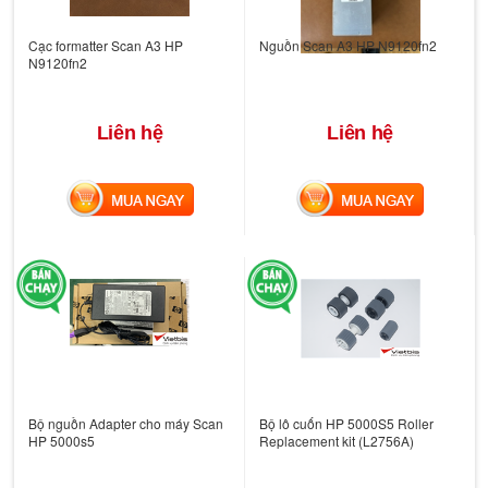
Cạc formatter Scan A3 HP
Nguồn Scan A3 HP N9120fn2
N9120fn2
Liên hệ
Liên hệ
MUA NGAY
MUA NGAY
Bộ nguồn Adapter cho máy Scan
Bộ lô cuốn HP 5000S5 Roller
HP 5000s5
Replacement kit (L2756A)