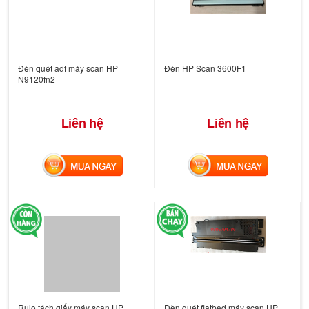
Đèn quét adf máy scan HP
Đèn HP Scan 3600F1
N9120fn2
Liên hệ
Liên hệ
MUA NGAY
MUA NGAY
Rulo tách giấy máy scan HP
Đèn quét flatbed máy scan HP