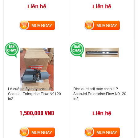
Liên hệ
Liên hệ
MUA NGAY
MUA NGAY
Lô cuốn giấy máy scan HP
Đèn quét adf máy scan HP
ScanJet Enterprise Flow N9120
ScanJet Enterprise Flow N9120
fn2
fn2
1,500,000 VND
Liên hệ
MUA NGAY
MUA NGAY