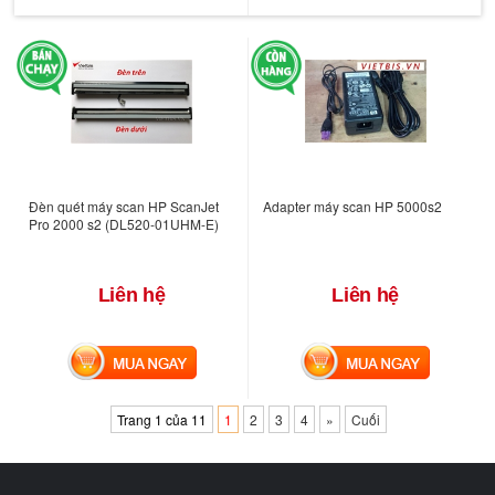
Đèn quét máy scan HP ScanJet
Adapter máy scan HP 5000s2
Pro 2000 s2 (DL520-01UHM-E)
Liên hệ
Liên hệ
MUA NGAY
MUA NGAY
Trang 1 của 11
1
2
3
4
»
Cuối