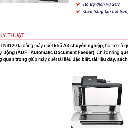
Hỗ trợ dịch vụ 24/7
Giao hàng tận nơi tro
KỸ THUẬT
t N9120
là dòng máy quét
khổ A3 chuyên nghiệp
, hỗ trợ cả
q
ự động (ADF - Automatic Document Feeder)
.
Chức năng
qué
g quan trọng
giúp máy quét tài liệu
đặc biệt, tài liệu dày, sá