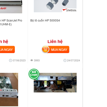
n HP ScanJet Pro
Bộ lô cuốn HP 5000S4
01UHM-E)
n hệ
Liên hệ
 NGAY
MUA NGAY
07/06/2023
3993
24/07/2024