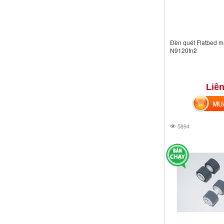
Đèn quét Flatbed 
N9120fn2
Liên
MUA 
5894