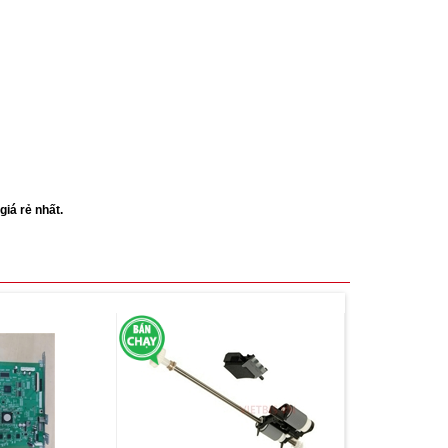
iá rẻ nhất.