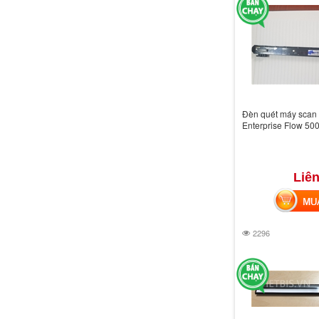
Đèn quét máy scan
Enterprise Flow 50
Liên
MUA 
2296