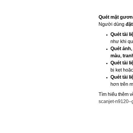
Quét mặt gương
Người dùng
đặt
Quét tài l
như khi qu
Quét ảnh,
màu, tran
Quét tài l
bị kẹt hoặ
Quét tài l
hơn trên mặ
Tìm hiểu thêm v
scanjet-n9120--