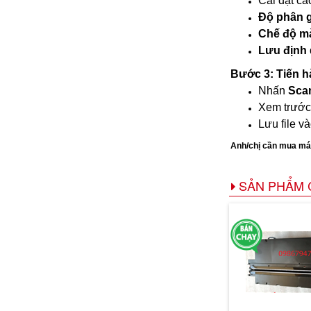
Cài đặt cá
Độ phân gi
Chế độ m
Lưu định
Bước 3: Tiến h
Nhấn
Sca
Xem trước 
Lưu file 
Anh/chị cần mua máy
SẢN PHẨM 