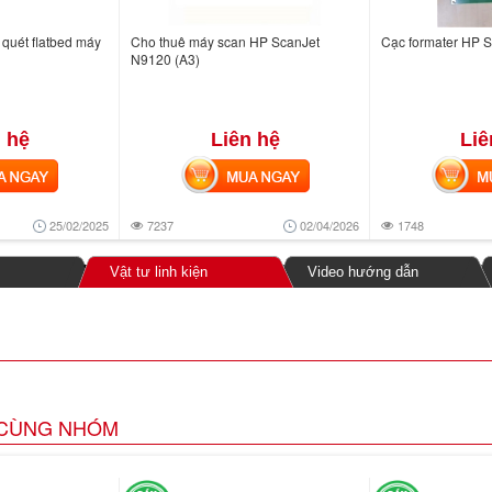
quét flatbed máy
Cho thuê máy scan HP ScanJet
Cạc formater HP 
N9120 (A3)
 hệ
Liên hệ
Liê
NGAY
MUA NGAY
MUA
25/02/2025
7237
02/04/2026
1748
Vật tư linh kiện
Video hướng dẫn
CÙNG NHÓM