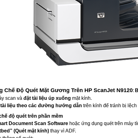
g Chế Độ Quét Mặt Gương Trên HP ScanJet N9120
:
B
y scan và
đặt tài liệu úp xuống
mặt kính.
h
tài liệu theo các đường hướng dẫn
trên kính để tránh bị lệch
chế độ quét trên phần mềm
art Document Scan Software
hoặc ứng dụng quét trên máy tí
tbed” (Quét mặt kính)
thay vì ADF.