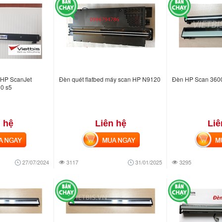
 HP ScanJet
Đèn quét flatbed máy scan HP N9120
Đèn HP Scan 360
00 s5
 hệ
Liên hệ
Liê
NGAY
MUA NGAY
MUA
27/07/2024
3117
31/01/2025
3295