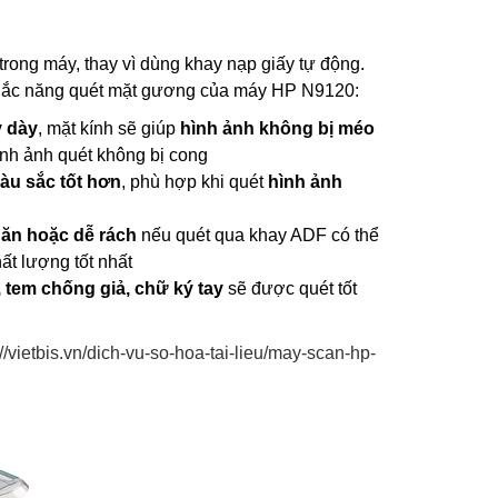
rong máy, thay vì dùng khay nạp giấy tự động.
chắc năng quét mặt gương của máy HP N9120:
y dày
, mặt kính sẽ giúp
hình ảnh không bị méo
nh ảnh quét không bị cong
màu sắc tốt hơn
, phù hợp khi quét
hình ảnh
ăn hoặc dễ rách
nếu quét qua khay ADF có thể
ất lượng tốt nhất
 tem chống giả, chữ ký tay
sẽ được quét tốt
://vietbis.vn/dich-vu-so-hoa-tai-lieu/may-scan-hp-