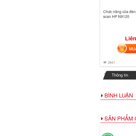
Chức năng của đèn 
scan HP N9120
Liên
MUA 
2847
Thông tin
BÌNH LUẬN
SẢN PHẨM 