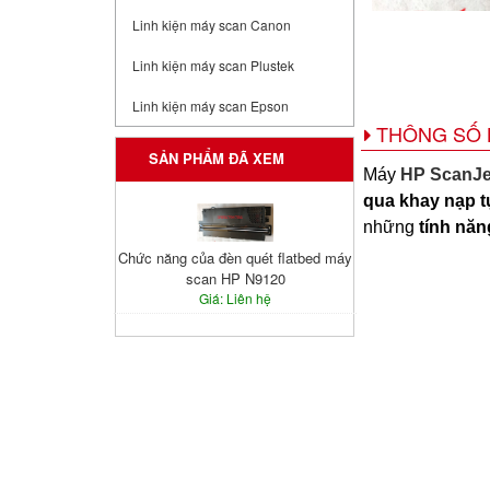
Linh kiện máy scan Canon
Linh kiện máy scan Plustek
Linh kiện máy scan Epson
THÔNG SỐ 
SẢN PHẨM ĐÃ XEM
Máy
HP ScanJe
qua khay nạp t
những
tính năn
Chức năng của đèn quét flatbed máy
scan HP N9120
Giá: Liên hệ