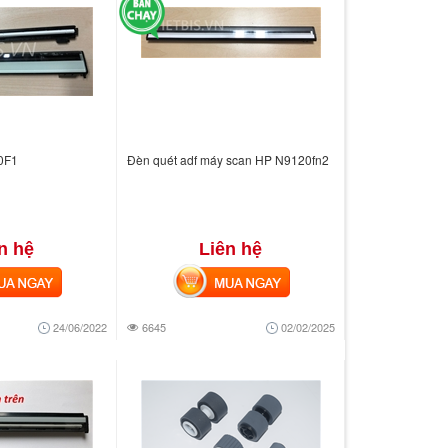
0F1
Đèn quét adf máy scan HP N9120fn2
n hệ
Liên hệ
 NGAY
MUA NGAY
24/06/2022
6645
02/02/2025