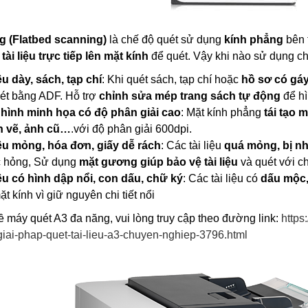
 (Flatbed scanning)
là chế độ quét sử dụng
kính phẳng
bên t
 tài liệu trực tiếp lên mặt kính
để quét. Vậy khi nào sử dụng 
iệu dày, sách, tạp chí
: Khi quét sách, tạp chí hoặc
hồ sơ có gá
ét bằng ADF. Hỗ trợ
chỉnh sửa mép trang sách tự động
để hì
 hình minh họa có độ phân giải cao
: Mặt kính phẳng
tái tạo 
h vẽ, ảnh cũ…
.với độ phân giải 600dpi.
iệu mỏng, hóa đơn, giấy dễ rách
: Các tài liệu
quá mỏng, bị nh
c hỏng, Sử dụng
mặt gương giúp bảo vệ tài liệu
và quét với ch
iệu có hình dập nổi, con dấu, chữ ký
: Các tài liệu có
dấu mộc,
t kính vì giữ nguyên chi tiết nổi
ề máy quét A3 đa năng, vui lòng truy cập theo đường link:
https
giai-phap-quet-tai-lieu-a3-chuyen-nghiep-3796.html