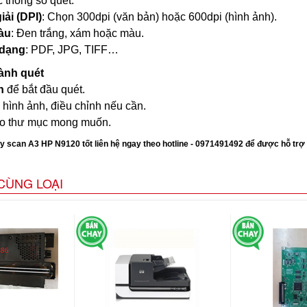
c thông số quét:
ải (DPI)
: Chọn 300dpi (văn bản) hoặc 600dpi (hình ảnh).
àu
: Đen trắng, xám hoặc màu.
 dạng
: PDF, JPG, TIFF…
ành quét
n
để bắt đầu quét.
hình ảnh, điều chỉnh nếu cần.
vào thư mục mong muốn.
 scan A3 HP N9120 tốt liên hệ ngay theo hotline - 0971491492 để được hỗ trợ g
CÙNG LOẠI