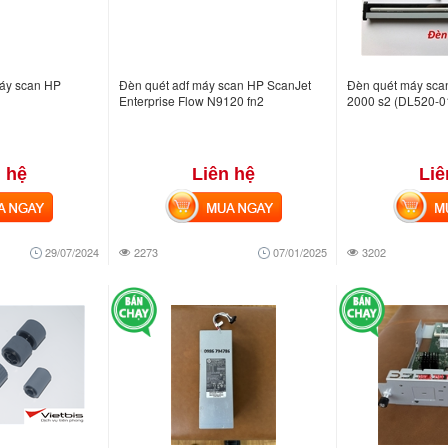
máy scan HP
Đèn quét adf máy scan HP ScanJet
Đèn quét máy sca
Enterprise Flow N9120 fn2
2000 s2 (DL520-
 hệ
Liên hệ
Liê
NGAY
MUA NGAY
MUA
29/07/2024
2273
07/01/2025
3202