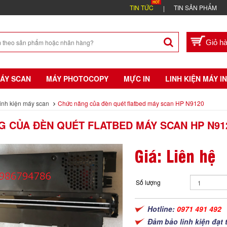
TIN TỨC
TIN SẢN PHẨM
ÁY SCAN
MÁY PHOTOCOPY
MỰC IN
LINH KIỆN MÁY IN
inh kiện máy scan
Chức năng của đèn quét flatbed máy scan HP N9120
 CỦA ĐÈN QUÉT FLATBED MÁY SCAN HP N91
Giá: Liên hệ
Số lượng
Hotline:
0971 491 492
Đảm bảo linh kiện đạt 