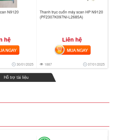
Scan N9120
Thanh trục cuốn máy scan HP N9120
(PF2307K097NI-L2685A)
n hệ
Liên hệ
 NGAY
MUA NGAY
30/01/2025
1887
07/01/2025
Hỗ trợ tài liệu