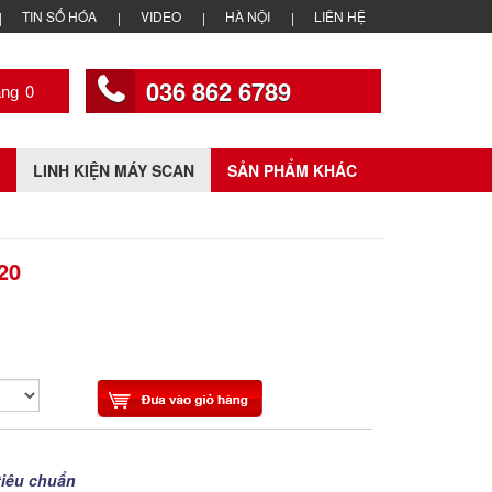
TIN SỐ HÓA
VIDEO
HÀ NỘI
LIÊN HỆ
036 862 6789
0
LINH KIỆN MÁY SCAN
SẢN PHẨM KHÁC
20
tiêu chuẩn