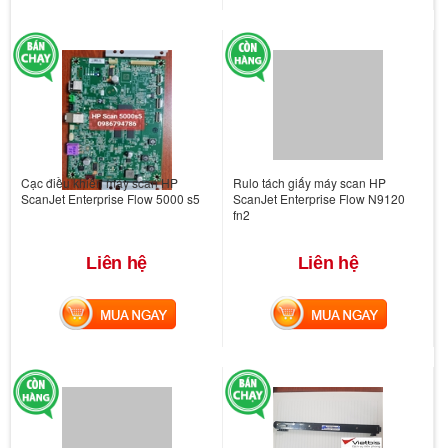
Cạc điều khiển máy scan HP
Rulo tách giấy máy scan HP
ScanJet Enterprise Flow 5000 s5
ScanJet Enterprise Flow N9120
fn2
Liên hệ
Liên hệ
MUA NGAY
MUA NGAY