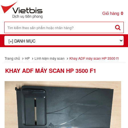
0
Trang chủ
HP
Linh kiện máy scan
Khay ADF máy scan HP 3500 f1
KHAY ADF MÁY SCAN HP 3500 F1