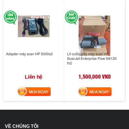
Adapter máy scan HP 5000s2
Lô cuốn giấy máy scan HP
ScanJet Enterprise Flow N9120
fn2
1,500,000 VND
Liên hệ
MUA NGAY
MUA NGAY
VỀ CHÚNG TÔI