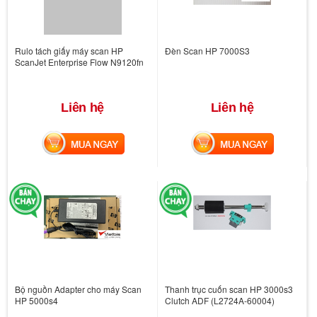
Rulo tách giấy máy scan HP
Đèn Scan HP 7000S3
ScanJet Enterprise Flow N9120fn
Liên hệ
Liên hệ
MUA NGAY
MUA NGAY
Bộ nguồn Adapter cho máy Scan
Thanh trục cuốn scan HP 3000s3
HP 5000s4
Clutch ADF (L2724A-60004)