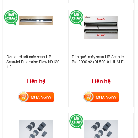
Đèn quét adf máy scan HP
Đèn quét máy scan HP ScanJet
ScanJet Enterprise Flow N9120
Pro 2000 s2 (DL520-01UHM-E)
fn2
Liên hệ
Liên hệ
MUA NGAY
MUA NGAY