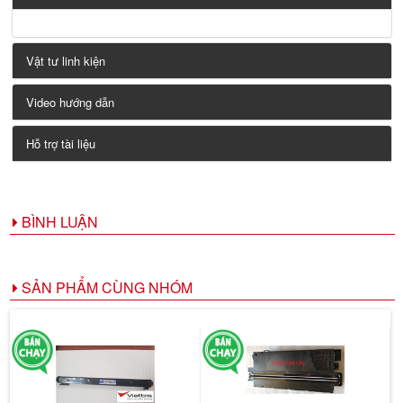
Vật tư linh kiện
Video hướng dẫn
Hỗ trợ tài liệu
BÌNH LUẬN
SẢN PHẨM CÙNG NHÓM