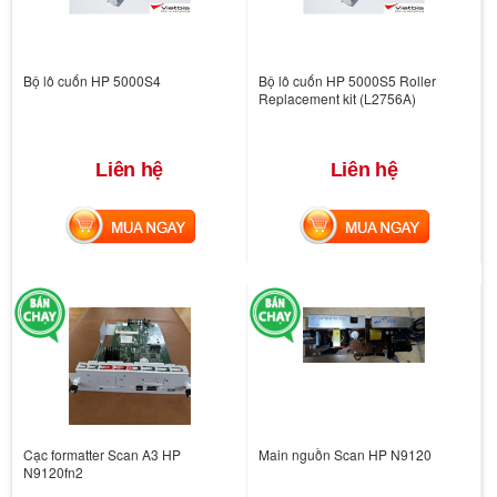
Bộ lô cuốn HP 5000S4
Bộ lô cuốn HP 5000S5 Roller
Replacement kit (L2756A)
Liên hệ
Liên hệ
MUA NGAY
MUA NGAY
Cạc formatter Scan A3 HP
Main nguồn Scan HP N9120
N9120fn2