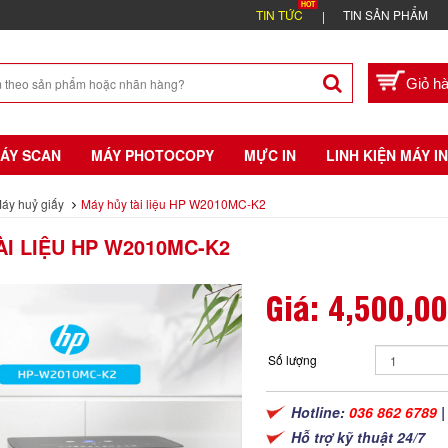
TIN TỨC
TIN SẢN PHẨM
ÁY SCAN
MÁY PHOTOCOPY
MỰC IN
LINH KIỆN MÁY IN
áy huỷ giấy
Máy hủy tài liệu HP W2010MC-K2
ÀI LIỆU HP W2010MC-K2
Giá:
4,500,0
Số lượng
Hotline:
036 862 6789
Hỗ trợ kỹ thuật 24/7