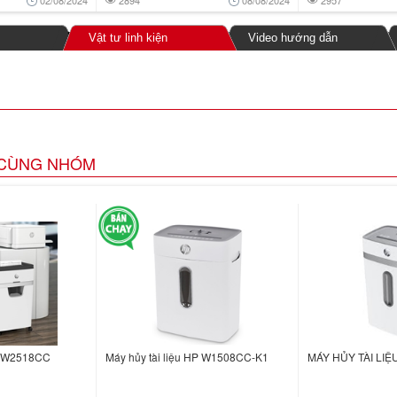
02/08/2024
2894
08/08/2024
2957
Vật tư linh kiện
Video hướng dẫn
CÙNG NHÓM
HP W2518CC
Máy hủy tài liệu HP W1508CC-K1
MÁY HỦY TÀI LI