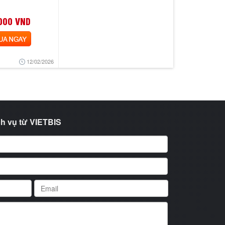
000 VND
 NGAY
12/02/2026
h vụ từ VIETBIS