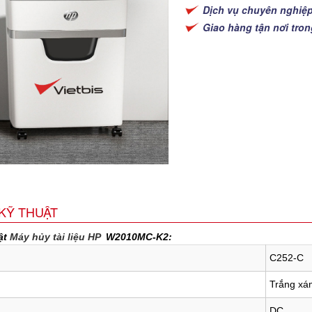
Dịch vụ chuyên nghiệ
Giao hàng tận nơi tro
KỸ THUẬT
ật
Máy hủy tài liệu HP
W2010MC-K2:
C252-C
Trắng xá
DC