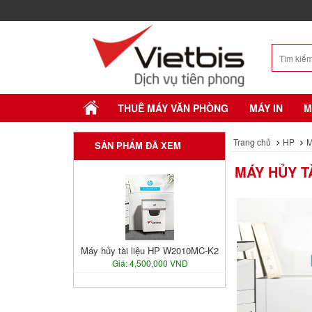
THUÊ MÁY VĂN PHÒNG
MÁY IN
M
Trang chủ
HP
M
SẢN PHẨM ĐÃ XEM
MÁY HỦY T
Máy hủy tài liệu HP W2010MC-K2
Giá: 4,500,000 VND