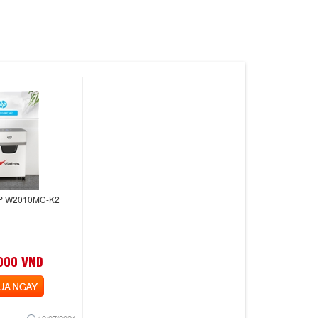
 HP W2010MC-K2
000 VND
 NGAY