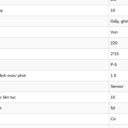
ủy
10
Giấy, ghi
Vụn
220
2*15
P-5
định mức/ phút
1.6
Sensor
 liên tục
10
t
50
Có