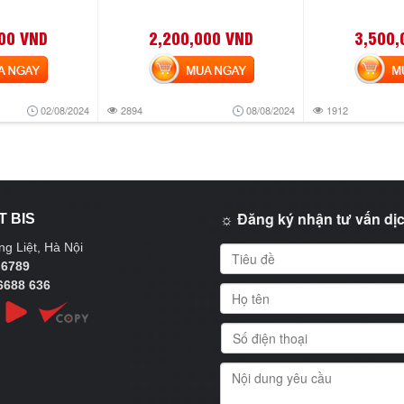
00 VND
2,200,000 VND
3,500,
NGAY
MUA NGAY
MUA
02/08/2024
2894
08/08/2024
1912
☼ Đăng ký nhận tư vấn dịc
T BIS
g Liệt, Hà Nội
 6789
6688 636