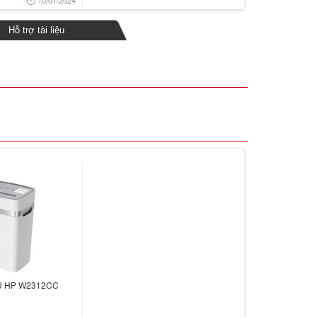
10/07/2024
Hỗ trợ tài liệu
ỆU HP W2312CC