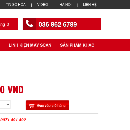
TIN SỐ HÓA
VIDEO
HÀ NỘI
LIÊN HỆ
036 862 6789
0
LINH KIỆN MÁY SCAN
SẢN PHẨM KHÁC
00 VND
|
0971 491 492