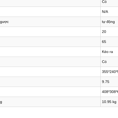
Có
N/A
ngược
tự động
20
65
Kéo ra
Có
355*240
9.75
408*308
ng
10.95 kg