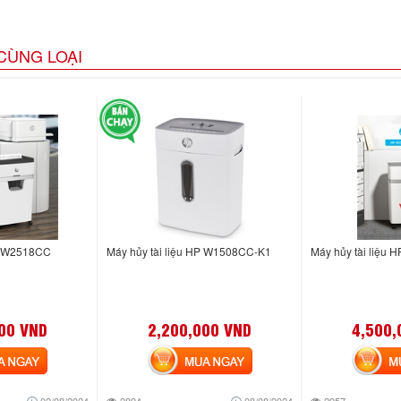
CÙNG LOẠI
HP W2518CC
Máy hủy tài liệu HP W1508CC-K1
Máy hủy tài liệu
00 VND
2,200,000 VND
4,500,
NGAY
MUA NGAY
MUA