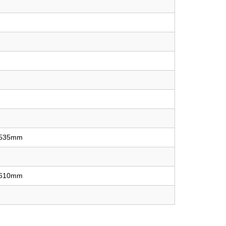
*535mm
*610mm