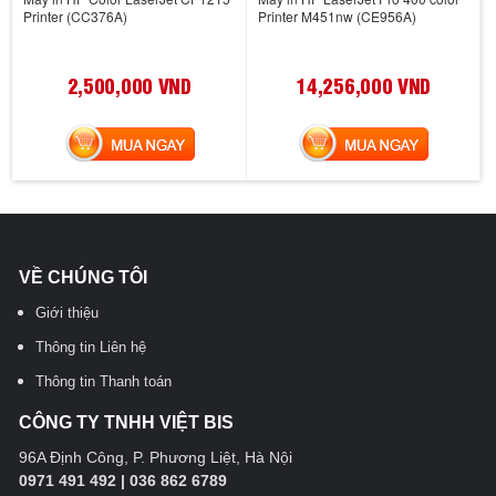
Printer (CC376A)
Printer M451nw (CE956A)
2,500,000 VND
14,256,000 VND
MUA NGAY
MUA NGAY
VỀ CHÚNG TÔI
Giới thiệu
Thông tin Liên hệ
Thông tin Thanh toán
CÔNG TY TNHH VIỆT BIS
96A Định Công, P. Phương Liệt, Hà Nội
0971 491 492 | 036 862 6789