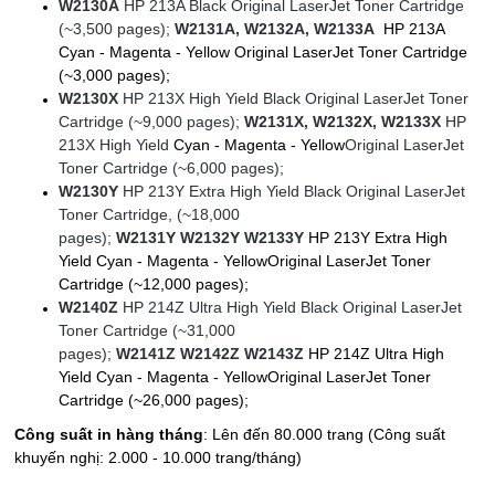
W2130A
HP 213A Black Original LaserJet Toner Cartridge
(~3,500 pages);
W2131A, W2132A, W2133A
HP 213A
Cyan - Magenta - Yellow Original LaserJet Toner Cartridge
(~3,000 pages);
W2130X
HP 213X High Yield Black Original LaserJet Toner
Cartridge (~9,000 pages);
W2131X, W2132X, W2133X
HP
213X High Yield
Cyan - Magenta - Yellow
Original LaserJet
Toner Cartridge (~6,000 pages);
W2130Y
HP 213Y Extra High Yield Black Original LaserJet
Toner Cartridge, (~18,000
pages);
W2131Y W2132Y W2133Y
HP 213Y Extra High
Yield
Cyan - Magenta - Yellow
Original LaserJet Toner
Cartridge (~12,000 pages);
W2140Z
HP 214Z Ultra High Yield Black Original LaserJet
Toner Cartridge (~31,000
pages);
W2141Z W2142Z W2143Z
HP 214Z Ultra High
Yield
Cyan - Magenta - Yellow
Original LaserJet Toner
Cartridge (~26,000 pages);
Công suất in hàng tháng
: Lên đến 80.000 trang (Công suất
khuyến nghị: 2.000 - 10.000 trang/tháng)