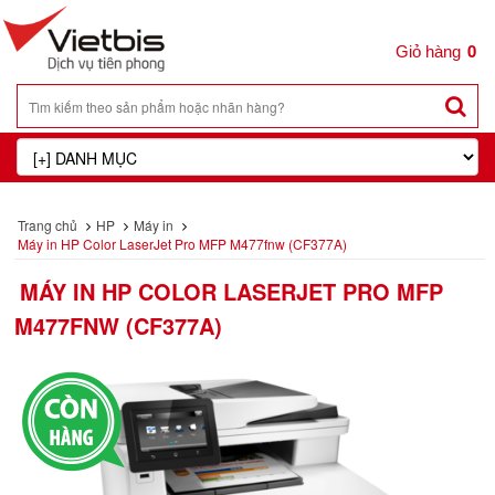
0
Trang chủ
HP
Máy in
Máy in HP Color LaserJet Pro MFP M477fnw (CF377A)
MÁY IN HP COLOR LASERJET PRO MFP
M477FNW (CF377A)