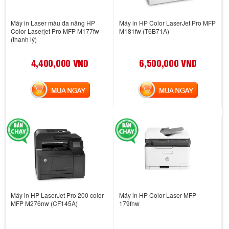
Máy in Laser màu đa năng HP
Máy in HP Color LaserJet Pro MFP
Color Laserjet Pro MFP M177fw
M181fw (T6B71A)
(thanh lý)
4,400,000 VND
6,500,000 VND
MUA NGAY
MUA NGAY
Máy in HP LaserJet Pro 200 color
Máy in HP Color Laser MFP
MFP M276nw (CF145A)
179fnw