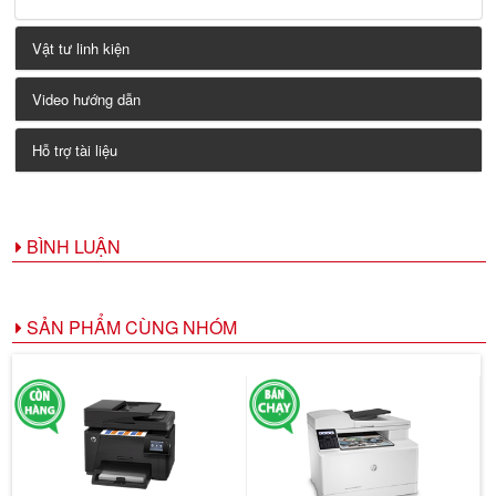
Vật tư linh kiện
Video hướng dẫn
Hỗ trợ tài liệu
BÌNH LUẬN
SẢN PHẨM CÙNG NHÓM