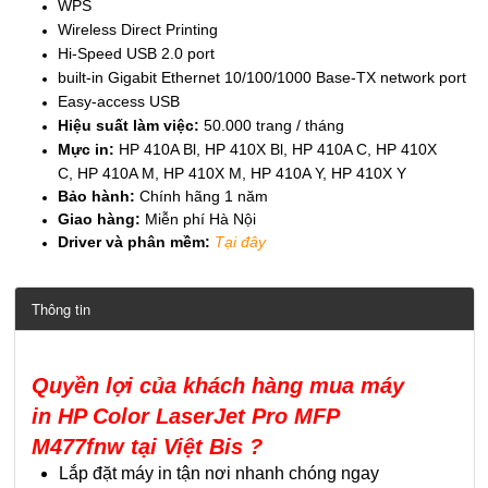
WPS
Wireless Direct Printing
Hi-Speed USB 2.0 port
built-in Gigabit Ethernet 10/100/1000 Base-TX network port
Easy-access USB
Hiệu suất làm việc:
50.000 trang / tháng
Mực in
:
HP 410A Bl, HP 410X Bl, HP 410A C, HP 410X
C, HP 410A M, HP 410X M, HP 410A Y, HP 410X Y
Bảo hành:
Chính hãng 1 năm
Giao hàng:
Miễn phí Hà Nội
Driver và phân mềm:
Tại đây
Thông tin
Quyền lợi của khách hàng mua máy
in HP Color LaserJet Pro MFP
M477fnw
tại Việt Bis ?
Lắp đặt máy in tận nơi nhanh chóng ngay