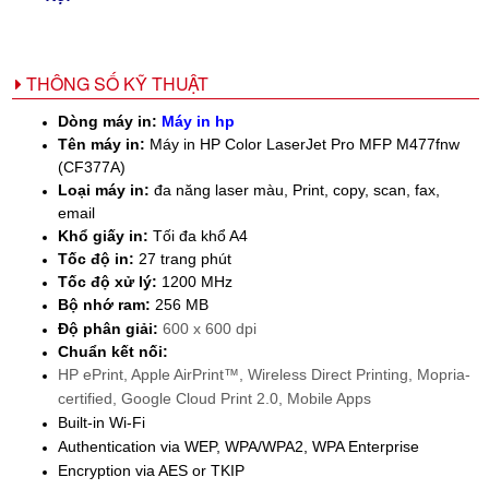
THÔNG SỐ KỸ THUẬT
Dòng máy in:
Máy in hp
Tên máy in:
Máy in HP Color LaserJet Pro MFP M477fnw
(CF377A)
Loại máy in:
đa năng laser màu, Print, copy, scan, fax,
email
Khổ giấy in:
Tối đa khổ A4
Tốc độ in:
27 trang phút
Tốc độ xử lý:
1200 MHz
Bộ nhớ ram:
256 MB
Độ phân giải:
600 x 600 dpi
Chuẩn kết nối:
HP ePrint, Apple AirPrint™, Wireless Direct Printing, Mopria-
certified, Google Cloud Print 2.0, Mobile Apps
Built-in Wi-Fi
Authentication via WEP, WPA/WPA2, WPA Enterprise
Encryption via AES or TKIP