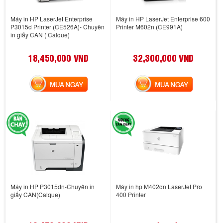
Máy in HP LaserJet Enterprise
Máy in HP LaserJet Enterprise 600
P3015d Printer (CE526A)- Chuyên
Printer M602n (CE991A)
in giấy CAN ( Calque)
18,450,000 VND
32,300,000 VND
MUA NGAY
MUA NGAY
Máy in HP P3015dn-Chuyên in
Máy in hp M402dn LaserJet Pro
giấy CAN(Calque)
400 Printer