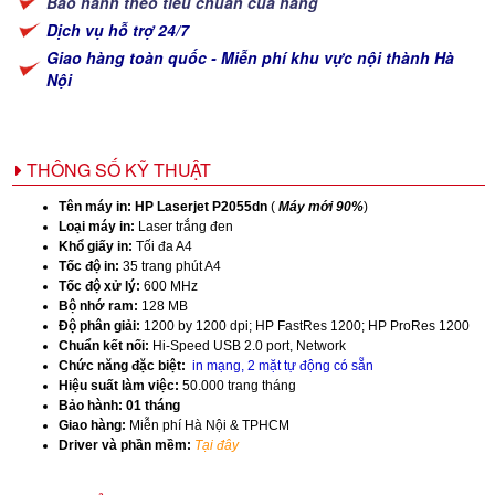
Bảo hành theo tiêu chuẩn của hãng
Dịch vụ hỗ trợ 24/7
Giao hàng toàn quốc - Miễn phí khu vực nội thành Hà
Nội
THÔNG SỐ KỸ THUẬT
Tên máy in:
HP Laserjet P2055dn
(
Máy mới 90%
)
Loại máy in:
Laser trắng đen
Khổ giấy in:
Tối đa A4
Tốc độ in:
35 trang phút A4
Tốc độ xử lý:
600 MHz
Bộ nhớ ram:
128 MB
Độ phân giải:
1200 by 1200 dpi; HP FastRes 1200; HP ProRes 1200
Chuẩn kết nối:
Hi-Speed USB 2.0 port, Network
Chức năng đặc biệt:
in mạng, 2 mặt tự động có sẵn
Hiệu suất làm việc:
50.000 trang tháng
Bảo hành: 01 tháng
Giao hàng:
Miễn phí Hà Nội & TPHCM
Driver và phần mềm:
Tại đây