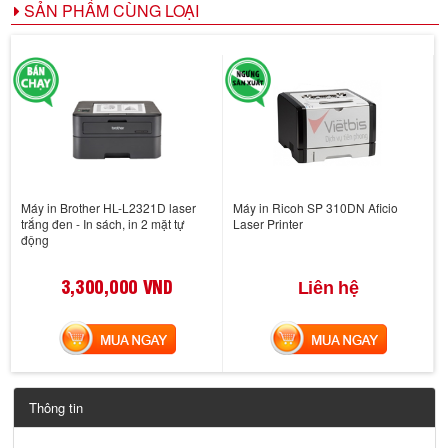
SẢN PHẨM CÙNG LOẠI
Máy in Brother HL-L2321D laser
Máy in Ricoh SP 310DN Aficio
trắng đen - In sách, in 2 mặt tự
Laser Printer
động
3,300,000 VND
Liên hệ
MUA NGAY
MUA NGAY
Thông tin