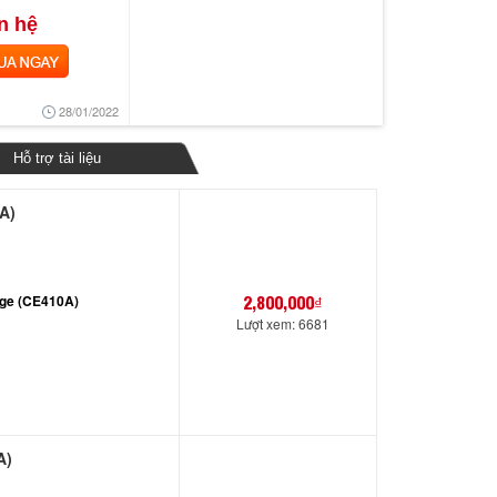
n hệ
 NGAY
28/01/2022
Hỗ trợ tài liệu
A)
2,800,000₫
dge (CE410A)
Lượt xem: 6681
A)