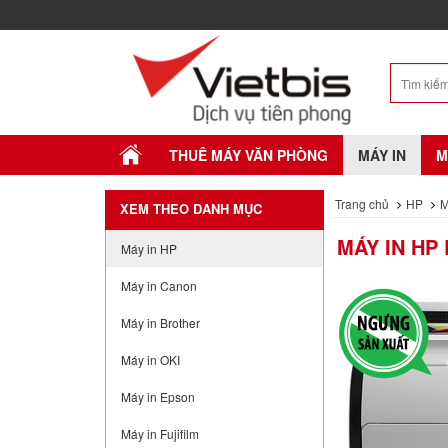
THUÊ MÁY VĂN PHÒNG
MÁY IN
M
Trang chủ
HP
M
XEM THEO DANH MỤC
MÁY IN HP
Máy in HP
Máy in Canon
Máy in Brother
Máy in OKI
Máy in Epson
Máy in Fujifilm