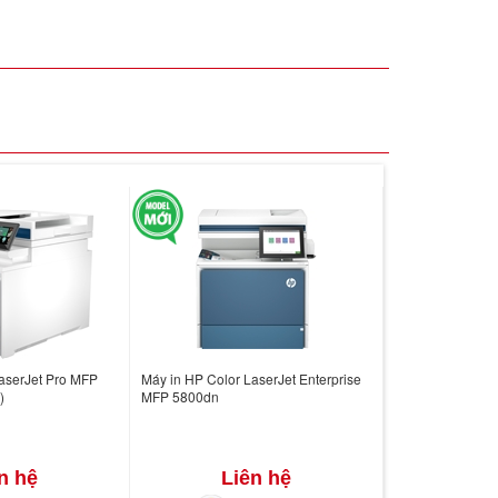
aserJet Pro MFP
Máy in HP Color LaserJet Enterprise
)
MFP 5800dn
n hệ
Liên hệ