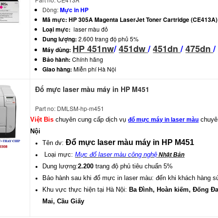
Dòng:
Mực in HP
Mã mực:
HP 305A Magenta LaserJet Toner Cartridge (CE413A)
Loại mực:
laser màu đỏ
Dung lượng:
2.600 trang độ phủ 5%
HP 451nw
/
451dw
/
451dn
/
475dn
Máy dùng:
Bảo hành:
Chính hãng
Giao hàng:
Miễn phí Hà Nội
Đổ mực laser màu máy in HP M451
Part no: DMLSM-hp-m451
Việt Bis
chuyên cung cấp dịch vụ
chuyên
đổ mực máy in laser màu
Nội
Đổ mực laser màu máy in HP M451
Tên dv:
Loại mực:
Mực đổ laser màu công nghệ
Nhật Bản
Dung lượng:
2.200
trang độ phủ tiêu chuẩn 5%
Bảo hành sau khi đổ mực in laser màu: đến khi khách hàng 
Khu vực thực hiện tại Hà Nội:
Ba Đình, Hoàn kiếm, Đống Đa
Mai, Cầu Giấy