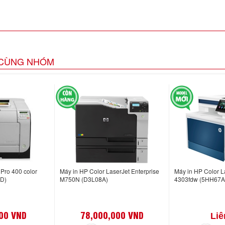
CÙNG NHÓM
Pro 400 color
Máy in HP Color LaserJet Enterprise
Máy in HP Color L
SD)
M750N (D3L08A)
4303fdw (5HH67A
00 VND
78,000,000 VND
Liê