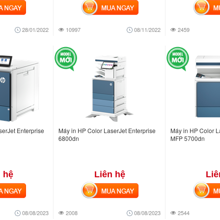
NGAY
MUA NGAY
MUA
28/01/2022
10997
08/11/2022
2459
erJet Enterprise
Máy in HP Color LaserJet Enterprise
Máy in HP Color L
6800dn
MFP 5700dn
 hệ
Liên hệ
Liê
NGAY
MUA NGAY
MUA
08/08/2023
2008
08/08/2023
2544