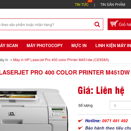
TIN TỨC
TIN SẢN PHẨM
ÁY SCAN
MÁY PHOTOCOPY
MỰC IN
LINH KIỆN MÁY IN
áy in
Máy in HP LaserJet Pro 400 color Printer M451dw (CE958A)
 LASERJET PRO 400 COLOR PRINTER M451DW 
Giá: Liên hệ
Số lượng
Hotline:
0971 491 492
Bảo hành theo tiêu ch