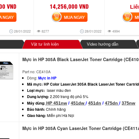
00 VND
14,256,000 VND
Liê
NGAY
MUA NGAY
MUA
28/01/2022
8277
28/01/2022
4994
Vật tư linh kiện
Video hướng dẫn
Mực in HP 305A Black LaserJet Toner Cartridge (CE410
Part no: CE410A
Dòng:
Mực in HP
Mã mực:
HP Color LaserJet 305A Black LaserJet Toner Cartri
Loại mực:
laser màu đen
Dung lượng:
2.200 trang độ phủ 5%
Máy dùng:
HP 451nw
/
451dw
/
451dn
/
475dn
/
375nw
Bảo hành:
Chính hãng
Giao hàng:
Miễn phí Hà Nội
Mực in HP 305A Cyan LaserJet Toner Cartridge (CE411