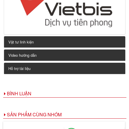
Vật tư linh kiện
Video hướng dẫn
Hỗ trợ tài liệu
BÌNH LUẬN
SẢN PHẨM CÙNG NHÓM