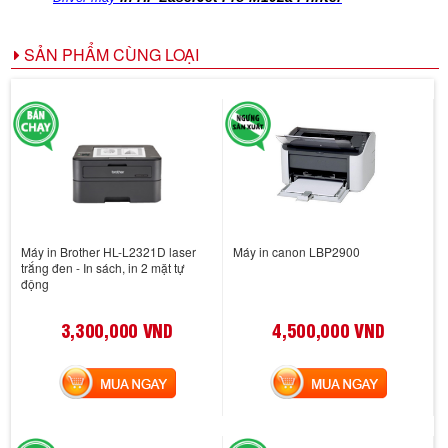
SẢN PHẨM CÙNG LOẠI
Máy in Brother HL-L2321D laser
Máy in canon LBP2900
trắng đen - In sách, in 2 mặt tự
động
3,300,000 VND
4,500,000 VND
MUA NGAY
MUA NGAY