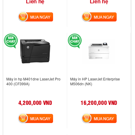
Liên hệ
Liên hệ
MUA NGAY
MUA NGAY
Máy in hp M401dne LaserJet Pro
Máy in HP LaserJet Enterprise
400 (CF399A)
M506dn (NK)
4,200,000 VND
16,200,000 VND
MUA NGAY
MUA NGAY