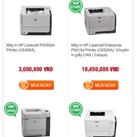
Máy in HP LaserJet P2055dn
Máy in HP LaserJet Enterprise
Printer (CE459A)
P3015d Printer (CE526A)- Chuyên
in giấy CAN ( Calque)
3,000,000 VND
18,450,000 VND
MUA NGAY
MUA NGAY