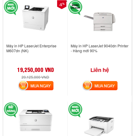
%
-5
Máy in HP LaserJet Enterprise
Máy in HP LaserJet 9040dn Printer
M607dn (NK)
- Hàng mới 90%
19,250,000 VND
Liên hệ
20,125,000 VND
MUA NGAY
MUA NGAY