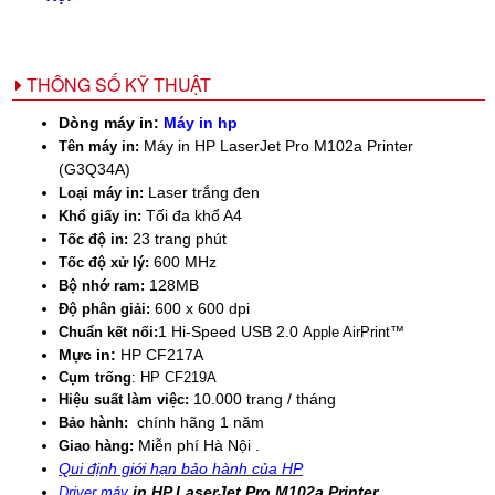
THÔNG SỐ KỸ THUẬT
Dòng máy in:
Máy in hp
Máy in HP LaserJet Pro M102a Printer
Tên máy in:
(G3Q34A)
Laser trắng đen
Loại máy in:
Tối đa khổ A4
Khổ giấy in:
23 trang phút
Tốc độ in:
600
MHz
Tốc độ xử lý:
128MB
Bộ nhớ ram:
600 x 600 dpi
Độ phân giải:
1 Hi-Speed USB 2.0
Chuẩn kết nối:
Apple AirPrint™
Mực in
:
HP CF217A
Cụm trống
: HP CF219A
10.000 trang / tháng
Hiệu suất làm việc:
chính hãng 1 năm
Bảo hành:
Miễn phí Hà Nội .
Giao hàng:
Qui định giới hạn bảo hành của HP
in HP LaserJet Pro M102a Printer
Driver máy