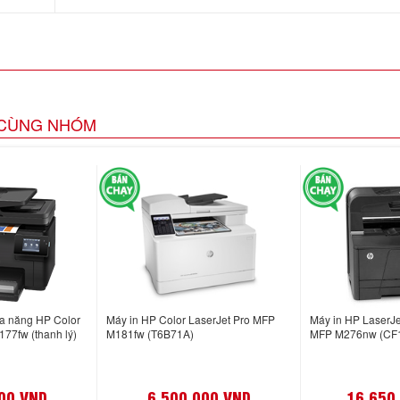
CÙNG NHÓM
a năng HP Color
Máy in HP Color LaserJet Pro MFP
Máy in HP LaserJe
77fw (thanh lý)
M181fw (T6B71A)
MFP M276nw (CF
00 VND
6,500,000 VND
16,650