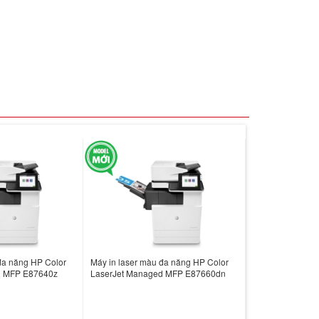
đa năng HP Color
Máy in laser màu đa năng HP Color
d MFP E87640z
LaserJet Managed MFP E87660dn