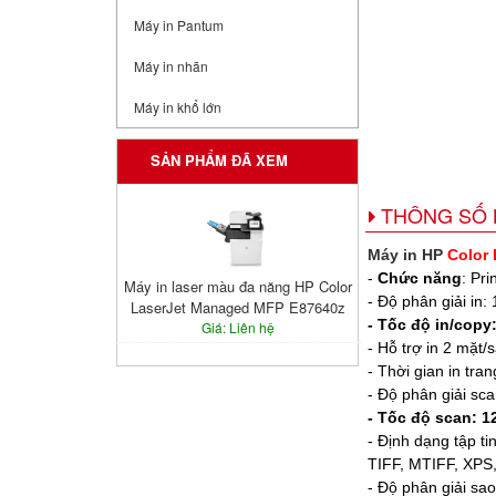
Máy in Pantum
Máy in nhãn
Máy in khổ lớn
SẢN PHẨM ĐÃ XEM
THÔNG SỐ 
Máy in HP
Color
-
Chức năng
: Pri
Máy in laser màu đa năng HP Color
- Độ phân giải in:
LaserJet Managed MFP E87640z
- Tốc độ in/copy:
Giá: Liên hệ
- Hỗ trợ in 2 mặt/
- Thời gian in tran
- Độ phân giải sca
- Tốc độ scan: 1
- Định dạng tập t
TIFF, MTIFF, XPS, 
- Độ phân giải sao