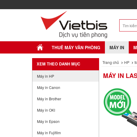
THUÊ MÁY VĂN PHÒNG
MÁY IN
M
Trang chủ
HP
M
XEM THEO DANH MỤC
MÁY IN LA
Máy in HP
Máy in Canon
Máy in Brother
Máy in OKI
Máy in Epson
Máy in Fujifilm