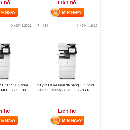
n hệ
Liên hệ
 NGAY
MUA NGAY
26/11/2022
1889
26/11/2022
 đa năng HP Color
Máy in Laser màu đa năng HP Color
d MFP E77830dn
LaserJet Managed MFP E77830z
n hệ
Liên hệ
 NGAY
MUA NGAY