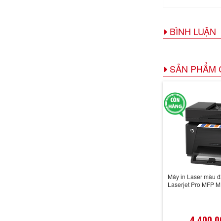
BÌNH LUẬN
SẢN PHẨM 
Máy in Laser màu đ
Laserjet Pro MFP M1
4,400,0