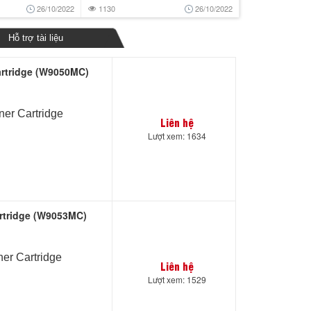
26/10/2022
1130
26/10/2022
Hỗ trợ tài liệu
rtridge (W9050MC)
er Cartridge
Liên hệ
Lượt xem: 1634
rtridge (W9053MC)
r Cartridge
Liên hệ
Lượt xem: 1529