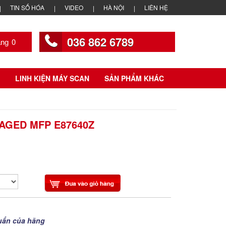
TIN SỐ HÓA
VIDEO
HÀ NỘI
LIÊN HỆ
036 862 6789
0
LINH KIỆN MÁY SCAN
SẢN PHẨM KHÁC
AGED MFP E87640Z
uẩn của hãng