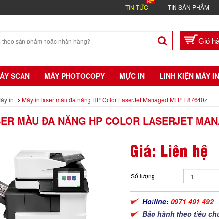
TIN TỨC
TIN SẢN PHẨM
ÁY SCAN
MÁY PHOTOCOPY
MỰC IN
LINH KIỆN MÁY IN
áy in
Máy in laser màu đa năng HP Color LaserJet Managed MFP E87640z
SER MÀU ĐA NĂNG HP COLOR LASERJET MAN
Giá: Liên hệ
Số lượng
Hotline:
0971 491 492
Bảo hành theo tiêu ch