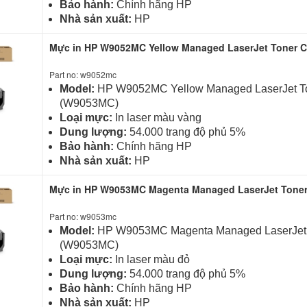
Bảo hành:
Chính hãng HP
Nhà sản xuất:
HP
Mực in HP W9052MC Yellow Managed LaserJet Toner C
Part no: w9052mc
Model:
HP W9052MC Yellow Managed LaserJet To
(W9053MC)
Loại mực:
In laser màu vàng
Dung lượng:
54.000 trang độ phủ 5%
Bảo hành:
Chính hãng HP
Nhà sản xuất:
HP
Mực in HP W9053MC Magenta Managed LaserJet Toner
Part no: w9053mc
Model:
HP W9053MC Magenta Managed LaserJet T
(W9053MC)
Loại mực:
In laser màu đỏ
Dung lượng:
54.000 trang độ phủ 5%
Bảo hành:
Chính hãng HP
Nhà sản xuất:
HP