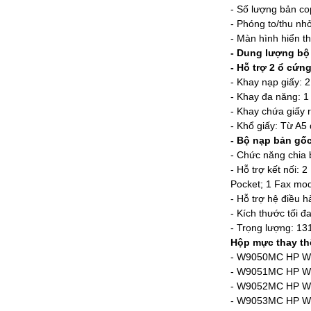
- Số lượng bản cop
- Phóng to/thu nh
- Màn hình hiển t
- Dung lượng bộ
- Hỗ trợ 2 ổ cứn
- Khay nạp giấy: 2
- Khay đa năng: 1 
- Khay chứa giấy r
- Khổ giấy: Từ A5
- Bộ nạp bản gốc 
- Chức năng chia 
- Hỗ trợ kết nối:
Pocket; 1 Fax mo
- Hỗ trợ hệ điều 
- Kích thước tối đ
- Trọng lượng: 131
Hộp mực thay th
- W9050MC HP W90
- W9051MC HP W9
- W9052MC HP W90
- W9053MC HP W9