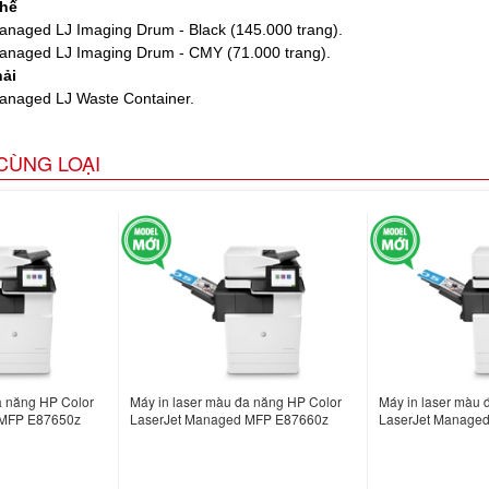
thế
aged LJ Imaging Drum - Black (145.000 trang).
aged LJ Imaging Drum - CMY (71.000 trang).
ải
naged LJ Waste Container.
CÙNG LOẠI
a năng HP Color
Máy in laser màu đa năng HP Color
Máy in laser màu 
 MFP E87650z
LaserJet Managed MFP E87660z
LaserJet Manage