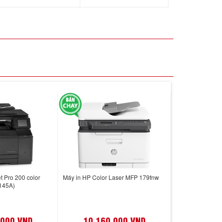
t Pro 200 color
Máy in HP Color Laser MFP 179fnw
145A)
,000 VND
10,160,000 VND