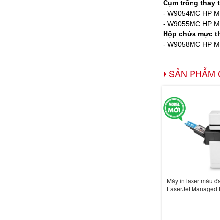
Cụm trống thay 
- W9054MC HP Man
- W9055MC HP Man
Hộp chứa mực th
- W9058MC HP Ma
SẢN PHẨM 
Máy in laser màu đ
LaserJet Managed