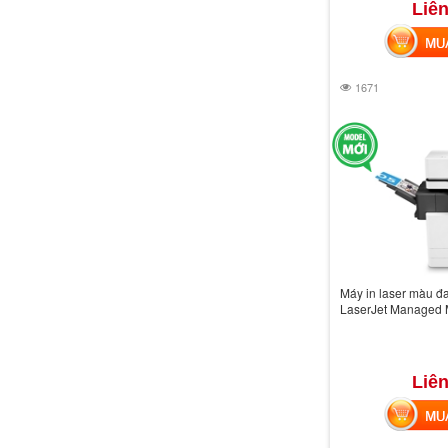
Liên
MUA 
1671
Máy in laser màu đ
LaserJet Managed
Liên
MUA 