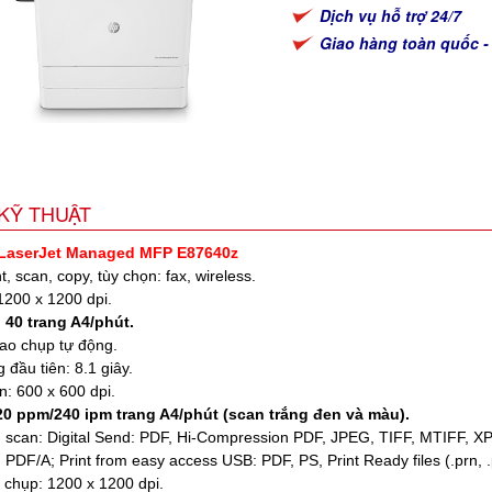
Dịch vụ hỗ trợ 24/7
Giao hàng toàn quốc -
KỸ THUẬT
 LaserJet Managed MFP E87640z
nt, scan, copy, tùy chọn: fax, wireless.
 1200 x 1200 dpi.
 40 trang A4/phút.
sao chụp tự động.
g đầu tiên: 8.1 giây.
n: 600 x 600 dpi.
20 ppm/240 ipm trang A4/phút (scan trắng đen và màu).
in scan: Digital Send: PDF, Hi-Compression PDF, JPEG, TIFF, MTIFF, 
PDF/A; Print from easy access USB: PDF, PS, Print Ready files (.prn, .p
 chụp: 1200 x 1200 dpi.