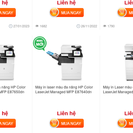
 hệ
Liên hệ
Liê
NGAY
MUA NGAY
MUA
27/01/2023
1682
26/11/2022
1790
a năng HP Color
Máy in laser màu đa năng HP Color
Máy in Laser màu
 MFP E87650dn
LaserJet Managed MFP E87640dn
LaserJet Manage
 hệ
Liên hệ
Liê
NGAY
MUA NGAY
MUA