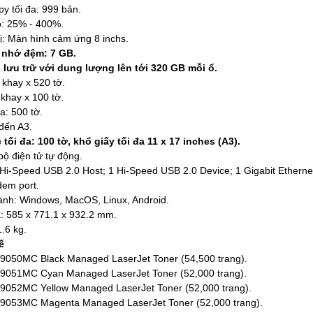
y tối đa: 999 bản.
ỏ: 25% - 400%.
hị: Màn hình cảm ứng 8 inchs.
 nhớ đệm: 7 GB.
g lưu trữ với dung lượng lên tới 320 GB mỗi ổ.
 khay x 520 tờ.
khay x 100 tờ.
a: 500 tờ.
 đến A3.
tối đa: 100 tờ, khổ giấy tối đa 11 x 17 inches (A3).
bộ điện tử tự động.
 2 Hi-Speed USB 2.0 Host; 1 Hi-Speed USB 2.0 Device; 1 Gigabit Ethern
dem port.
hành: Windows, MacOS, Linux, Android.
a: 585 x 771.1 x 932.2 mm.
.6 kg.
ế
50MC Black Managed LaserJet Toner (54,500 trang).
051MC Cyan Managed LaserJet Toner (52,000 trang).
52MC Yellow Managed LaserJet Toner (52,000 trang).
053MC Magenta Managed LaserJet Toner (52,000 trang).