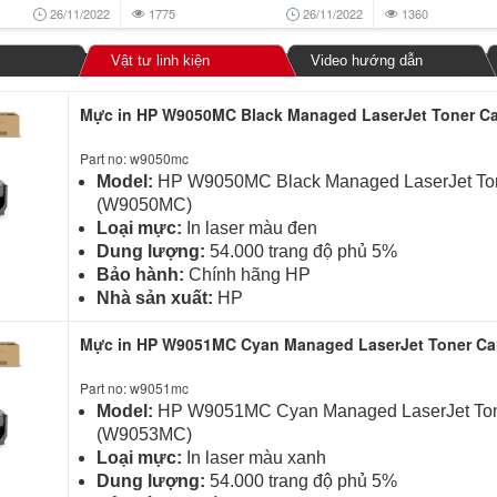
26/11/2022
1775
26/11/2022
1360
Vật tư linh kiện
Video hướng dẫn
Mực in HP W9050MC Black Managed LaserJet Toner Ca
Part no: w9050mc
Model:
HP W9050MC Black Managed LaserJet Ton
(W9050MC)
Loại mực:
In laser màu đen
Dung lượng:
54.000 trang độ phủ 5%
Bảo hành:
Chính hãng HP
Nhà sản xuất:
HP
Mực in HP W9051MC Cyan Managed LaserJet Toner Ca
Part no: w9051mc
Model:
HP W9051MC Cyan Managed LaserJet Tone
(W9053MC)
Loại mực:
In laser màu xanh
Dung lượng:
54.000 trang độ phủ 5%