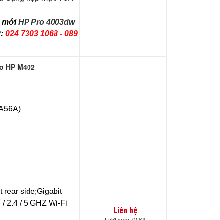
l mới
HP Pro 4003dw
P:
024 7303 1068 - 089
ho HP M402
1A56A)
 rear side;Gigabit
/ 2.4 / 5 GHZ Wi-Fi
Liên hệ
Lượt xem: 9968