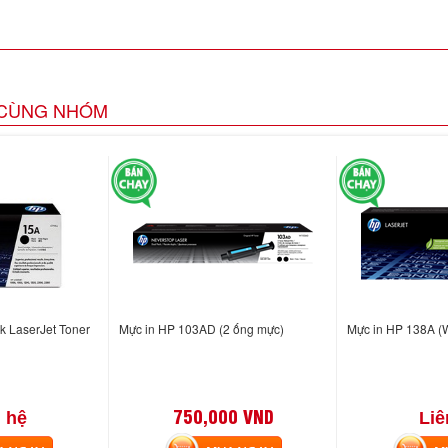
CÙNG NHÓM
k LaserJet Toner
Mực in HP 103AD (2 ống mực)
Mực in HP 138A 
750,000 VND
 hệ
Liê