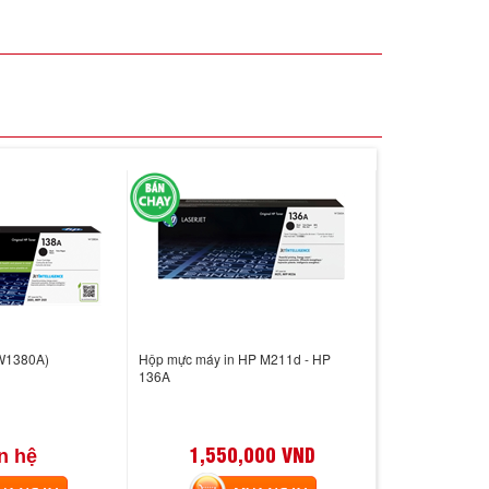
(W1380A)
Hộp mực máy in HP M211d - HP
136A
1,550,000 VND
n hệ