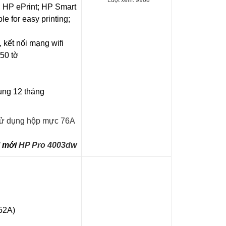
; HP ePrint; HP Smart
 for easy printing;
 kết nối mạng wifi
250 tờ
dụng 12 tháng
sử dụng hộp mực 76A
l mới
HP Pro 4003dw
52A)