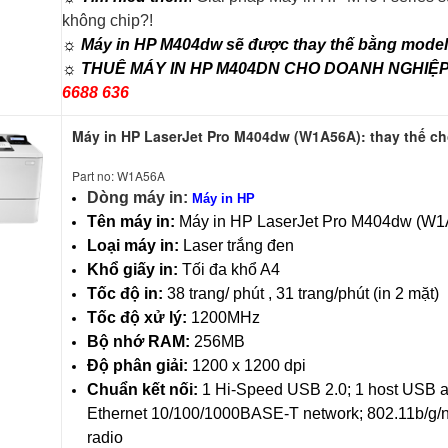
không chip?!
☼ Máy in HP M404dw sẽ được thay thế bằng mode
☼
THUÊ MÁY IN HP M404DN CHO DOANH NGHIỆ
6688 636
Máy in HP LaserJet Pro M404dw (W1A56A): thay thế c
Part no: W1A56A
Dòng máy in:
Máy in HP
Tên máy in:
Máy in HP LaserJet Pro M404dw (W
Loại máy in:
Laser trắng đen
Khổ giấy in:
Tối đa khổ A4
Tốc độ in:
38 trang/ phút , 31 trang/phút (in 2 mặt)
Tốc độ xử lý:
1200MHz
Bộ nhớ RAM:
256MB
Độ phân giải:
1200 x 1200 dpi
Chuẩn kết nối:
1 Hi-Speed USB 2.0; 1 host USB at
Ethernet 10/100/1000BASE-T network; 802.11b/g/n 
radio