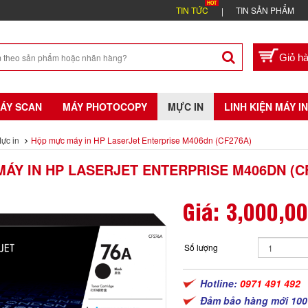
TIN TỨC
TIN SẢN PHẨM
ÁY SCAN
MÁY PHOTOCOPY
MỰC IN
LINH KIỆN MÁY IN
ực in
Hộp mực máy in HP LaserJet Enterprise M406dn (CF276A)
ÁY IN HP LASERJET ENTERPRISE M406DN (C
Giá:
3,000,0
Số lượng
Hotline:
0971 491 492
Đảm bảo hàng mới 100