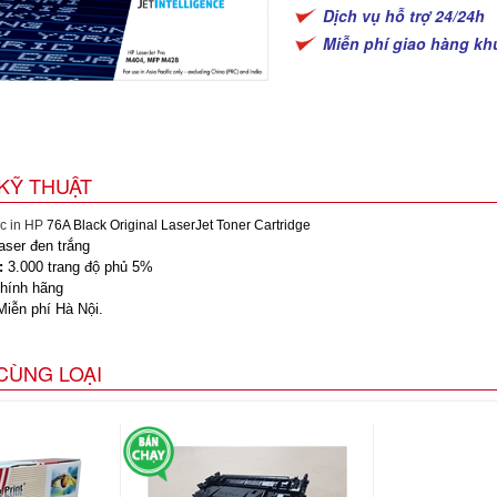
Dịch vụ hỗ trợ 24/24h
Miễn phí giao hàng kh
KỸ THUẬT
c in HP
76A Black Original LaserJet Toner Cartridge
ser đen trắng
:
3.000 trang độ phủ 5%
hính hãng
iễn phí Hà Nội.
CÙNG LOẠI