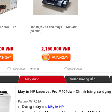
HP 76A - HP
Hộp mực 76X cho máy HP M404dn
(có chíp)
00 VND
2,150,000 VND
NGAY
MUA NGAY
15/06/2022
9485
24/03/2022
Máy dùng
Video hướng dẫn
Máy in HP LaserJet Pro M404dw - Chính hãng sử dụn
Part no: W1A53A
Dòng máy in:
Máy in HP