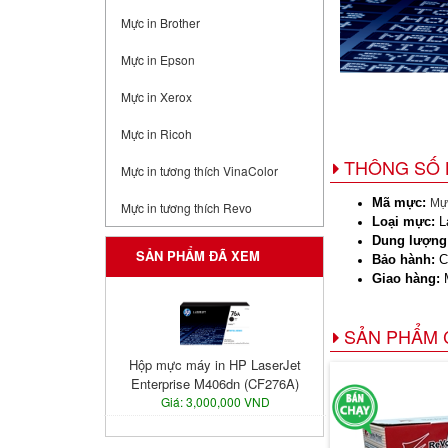
Mực in Brother
Mực in Epson
Mực in Xerox
Mực in Ricoh
THÔNG SỐ 
Mực in tương thích VinaColor
Mã mực:
Mự
Mực in tương thích Revo
Loại mực:
La
Dung lượng
SẢN PHẨM ĐÃ XEM
Bảo hành:
C
Giao hàng:
M
SẢN PHẨM 
Hộp mực máy in HP LaserJet
Enterprise M406dn (CF276A)
Giá: 3,000,000 VND