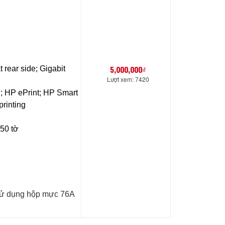
5,000,000₫
 rear side; Gigabit
Lượt xem: 7420
; HP ePrint; HP Smart
rinting
250 tờ
sử dụng hộp mực 76A