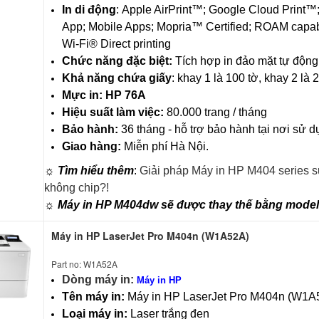
In di động
: Apple AirPrint™; Google Cloud Print™
App; Mobile Apps; Mopria™ Certified; ROAM capable
Wi-Fi® Direct printing
Chức năng đặc biệt:
Tích hợp in đảo mặt tự động,
Khả năng chứa giấy
: khay 1 là 100 tờ, khay 2 là 
Mực in:
HP 76A
Hiệu suất làm việc:
80.000 trang / tháng
Bảo hành:
36 tháng - hỗ trợ bảo hành tại nơi sử 
Giao hàng:
Miễn phí Hà Nội.
☼ Tìm hiểu thêm
:
Giải pháp Máy in HP M404 series 
không chip?!
☼ Máy in HP M404dw sẽ được thay thế bằng mode
Máy in HP LaserJet Pro M404n (W1A52A)
Part no: W1A52A
Dòng máy in:
Máy in HP
Tên máy in:
Máy in HP LaserJet Pro M404n (W1A
Loại máy in:
Laser trắng đen