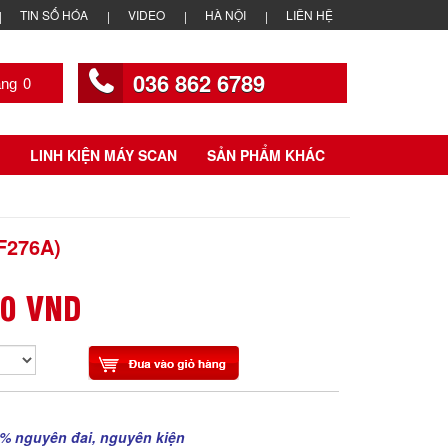
TIN SỐ HÓA
VIDEO
HÀ NỘI
LIÊN HỆ
036 862 6789
0
LINH KIỆN MÁY SCAN
SẢN PHẨM KHÁC
F276A)
00 VND
% nguyên đai, nguyên kiện