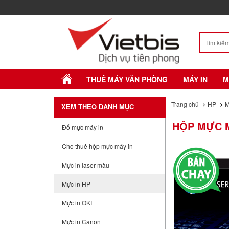
THUÊ MÁY VĂN PHÒNG
MÁY IN
M
Trang chủ
HP
M
XEM THEO DANH MỤC
HỘP MỰC M
Đổ mực máy in
Cho thuê hộp mực máy in
Mực in laser màu
Mực in HP
Mực in OKI
Mực in Canon