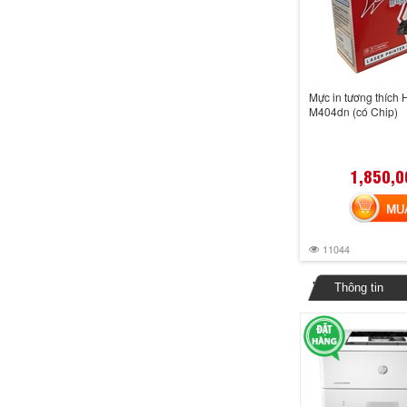
Mực in tương thích 
M404dn (có Chip)
1,850,0
MUA 
11044
Thông tin