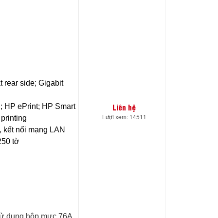
 rear side; Gigabit
Liên hệ
; HP ePrint; HP Smart
Lượt xem: 14511
printing
, kết nối mạng LAN
250 tờ
sử dụng hộp mực 76A