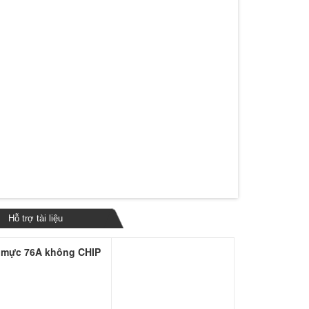
Hỗ trợ tài liệu
g mực 76A không CHIP