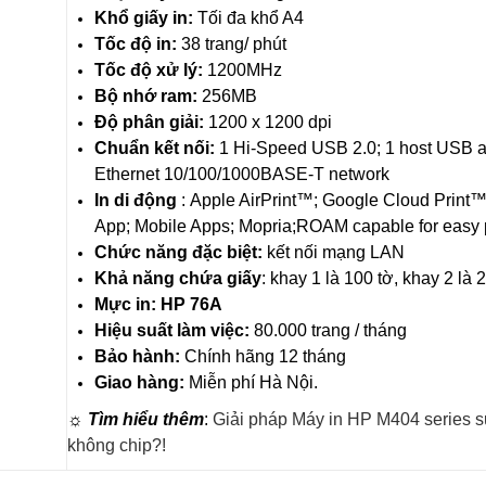
Khổ giấy in:
Tối đa khổ A4
Tốc độ in:
38 trang/ phút
Tốc độ xử lý:
1200MHz
Bộ nhớ ram:
256MB
Độ phân giải:
1200 x 1200 dpi
Chuẩn kết nối:
1 Hi-Speed USB 2.0; 1 host USB at
Ethernet 10/100/1000BASE-T network
In di động
: Apple AirPrint™; Google Cloud Print™
App; Mobile Apps; Mopria;
ROAM capable for easy p
Chức năng đặc biệt:
kết nối mạng LAN
Khả năng chứa giấy
: khay 1 là 100 tờ, khay 2 là 
Mực in:
HP 76A
Hiệu suất làm việc:
80.000 trang / tháng
Bảo hành:
Chính hãng 12 tháng
Giao hàng:
Miễn phí Hà Nội.
☼ Tìm hiểu thêm
:
Giải pháp Máy in HP M404 series 
không chip?!