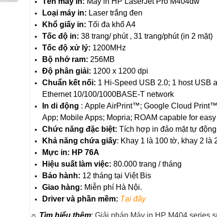
Tên máy in:
Máy in HP LaserJet Pro M404dw
Loại máy in:
Laser trắng đen
Khổ giấy in:
Tối đa khổ A4
Tốc độ in:
38 trang/ phút , 31 trang/phút (in 2 mặt)
Tốc độ xử lý:
1200MHz
Bộ nhớ ram:
256MB
Độ phân giải:
1200 x 1200 dpi
Chuẩn kết nối:
1 Hi-Speed USB 2.0; 1 host USB at
Ethernet 10/100/1000BASE-T network
In di động
: Apple AirPrint™; Google Cloud Print™
App; Mobile Apps; Mopria;
ROAM capable for easy 
Chức năng đặc biệt:
Tích hợp in đảo mặt tự động
Khả năng chứa giấy
: Khay 1 là 100 tờ, khay 2 là 
Mực in:
HP 76A
Hiệu suất làm việc:
80.000 trang / tháng
Bảo hành:
12 tháng tại Việt Bis
Giao hàng:
Miễn phí Hà Nội.
Driver và phần mềm:
Tại đây
☼ Tìm hiểu thêm
:
Giải pháp Máy in HP M404 series 