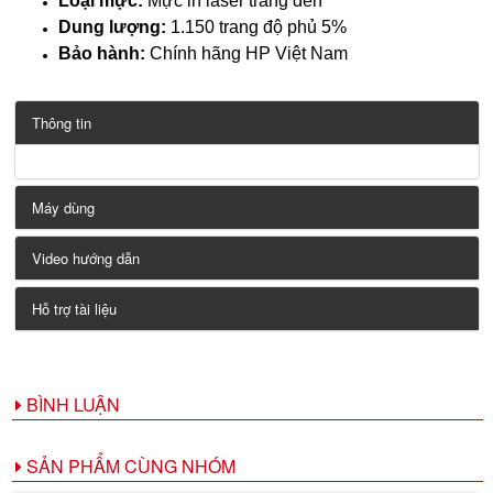
Loại mực:
Mực in laser trắng đen
Dung lượng:
1.150 trang độ phủ 5%
Bảo hành:
Chính hãng HP Việt Nam
Thông tin
Máy dùng
Video hướng dẫn
Hỗ trợ tài liệu
BÌNH LUẬN
SẢN PHẨM CÙNG NHÓM