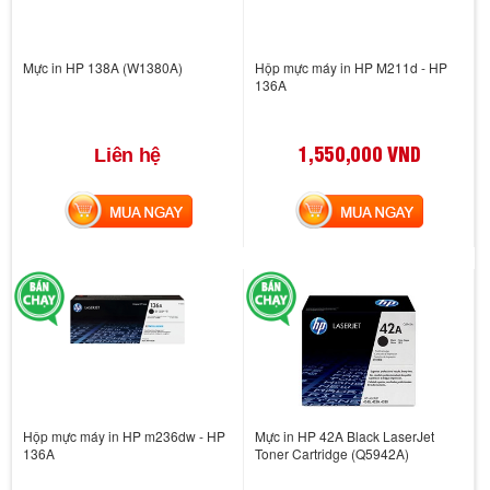
Mực in HP 138A (W1380A)
Hộp mực máy in HP M211d - HP
136A
1,550,000 VND
Liên hệ
MUA NGAY
MUA NGAY
Hộp mực máy in HP m236dw - HP
Mực in HP 42A Black LaserJet
136A
Toner Cartridge (Q5942A)