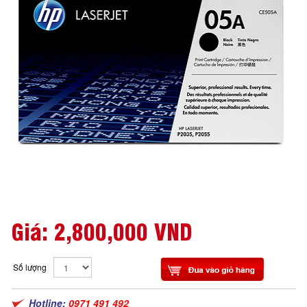
Giá:
2,800,000 VND
Số lượng
Hotline:
0971 491 492