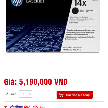
Giá:
5,190,000 VND
Số lượng
Hotline:
0971 491 492