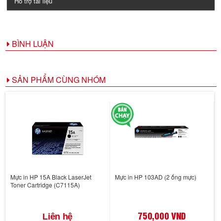
Hỗ trợ tài liệu
BÌNH LUẬN
SẢN PHẨM CÙNG NHÓM
Mực in HP 15A Black LaserJet
Mực in HP 103AD (2 ống mực)
Toner Cartridge (C7115A)
750,000 VND
Liên hệ