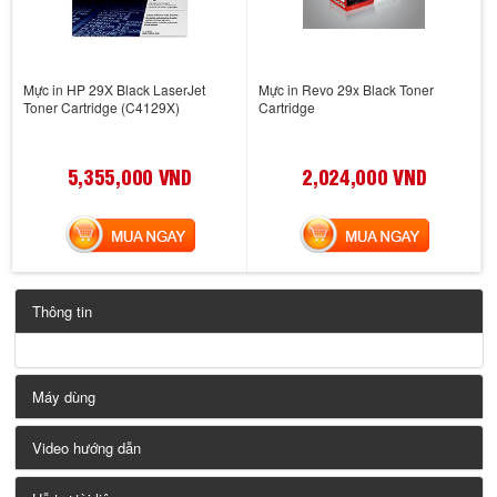
Mực in HP 29X Black LaserJet
Mực in Revo 29x Black Toner
Toner Cartridge (C4129X)
Cartridge
5,355,000 VND
2,024,000 VND
MUA NGAY
MUA NGAY
Thông tin
Máy dùng
Video hướng dẫn