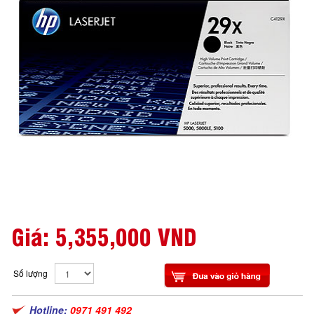
Giá:
5,355,000 VND
Số lượng
Hotline:
0971 491 492