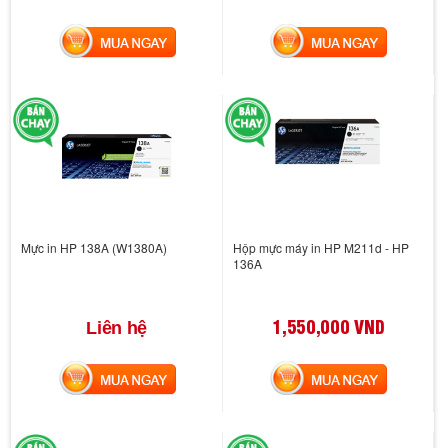
MUA NGAY
MUA NGAY
Mực in HP 138A (W1380A)
Hộp mực máy in HP M211d - HP
136A
1,550,000 VND
Liên hệ
MUA NGAY
MUA NGAY