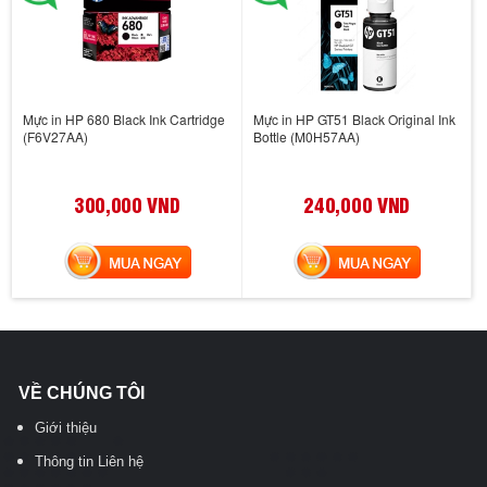
Mực in HP 680 Black Ink Cartridge
Mực in HP GT51 Black Original Ink
(F6V27AA)
Bottle (M0H57AA)
300,000 VND
240,000 VND
MUA NGAY
MUA NGAY
VỀ CHÚNG TÔI
Giới thiệu
Thông tin Liên hệ