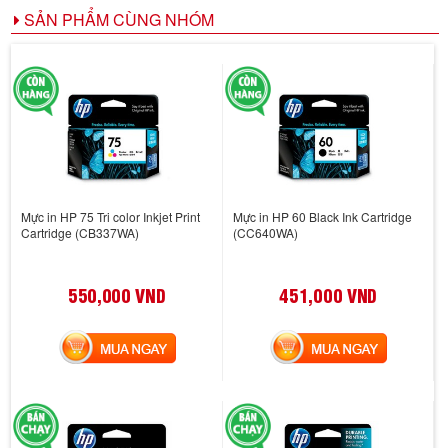
SẢN PHẨM CÙNG NHÓM
Mực in HP 75 Tri color Inkjet Print
Mực in HP 60 Black Ink Cartridge
Cartridge (CB337WA)
(CC640WA)
550,000 VND
451,000 VND
MUA NGAY
MUA NGAY