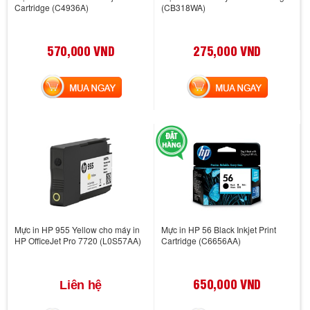
Cartridge (C4936A)
(CB318WA)
570,000 VND
275,000 VND
MUA NGAY
MUA NGAY
Mực in HP 955 Yellow cho máy in
Mực in HP 56 Black Inkjet Print
HP OfficeJet Pro 7720 (L0S57AA)
Cartridge (C6656AA)
650,000 VND
Liên hệ