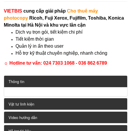
VIETBIS
cung cấp giải pháp
Cho thuê máy
photocopy
Ricoh, Fuji Xerox, Fujifilm, Toshiba, Konica
Minolta tại Hà Nội và khu vực lân cận
Dịch vụ trọn gói, tiết kiệm chi phí
Tiết kiệm thời gian
Quản lý in ấn theo user
Hỗ trợ kỹ thuật chuyên nghiệp, nhanh chóng
☼ Hotline tư vấn:
024 7303 1068 - 036 862 6789
Thông tin
Vật tư linh kiện
Video hướng dẫn
Hỗ trợ tài liệu