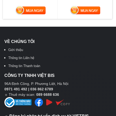
MUA NGAY
MUA NGAY
VỀ CHÚNG TÔI
Giới thiệu
Thông tin Liên hệ
Thông tin Thanh toán
CÔNG TY TNHH VIỆT BIS
96A Định Công, P. Phương Liệt, Hà Nội
0971 491 492 | 036 862 6789
☼
Thuê máy scan:
089 6688 636
☼ Đăng ký nhận tư vấn dịch vụ từ VIETBIS