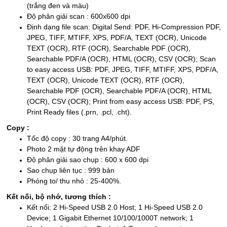
(trắng đen và màu)
Độ phân giải scan : 600x600 dpi
Định dạng file scan: Digital Send: PDF, Hi-Compression PDF,
JPEG, TIFF, MTIFF, XPS, PDF/A, TEXT (OCR), Unicode
TEXT (OCR), RTF (OCR), Searchable PDF (OCR),
Searchable PDF/A (OCR), HTML (OCR), CSV (OCR); Scan
to easy access USB: PDF, JPEG, TIFF, MTIFF, XPS, PDF/A,
TEXT (OCR), Unicode TEXT (OCR), RTF (OCR),
Searchable PDF (OCR), Searchable PDF/A (OCR), HTML
(OCR), CSV (OCR); Print from easy access USB: PDF, PS,
Print Ready files (.prn, .pcl, .cht).
Copy :
Tốc độ copy : 30 trang A4/phút.
Photo 2 mặt tự động trên khay ADF
Độ phân giải sao chụp : 600 x 600 dpi
Sao chụp liên tục : 999 bản
Phóng to/ thu nhỏ : 25-400%.
Kết nối, bộ nhớ, tương thích :
Kết nối: 2 Hi-Speed USB 2.0 Host; 1 Hi-Speed USB 2.0
Device; 1 Gigabit Ethernet 10/100/1000T network; 1