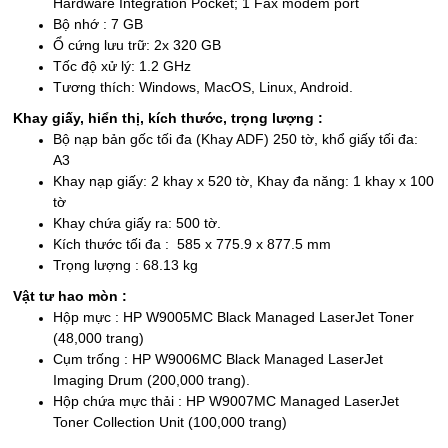
Hardware Integration Pocket; 1 Fax modem port
Bộ nhớ : 7 GB
Ổ cứng lưu trữ: 2x 320 GB
Tốc độ xử lý: 1.2 GHz
Tương thích: Windows, MacOS, Linux, Android.
Khay giấy, hiển thị, kích thước, trọng lượng :
Bộ nạp bản gốc tối đa (Khay ADF) 250 tờ, khổ giấy tối đa:
A3
Khay nạp giấy: 2 khay x 520 tờ, Khay đa năng: 1 khay x 100
tờ
Khay chứa giấy ra: 500 tờ.
Kích thước tối đa : 585 x 775.9 x 877.5 mm
Trọng lượng : 68.13 kg
Vật tư hao mòn :
Hộp mực : HP W9005MC Black Managed LaserJet Toner
(48,000 trang)
Cụm trống : HP W9006MC Black Managed LaserJet
Imaging Drum (200,000 trang).
Hộp chứa mực thải : HP W9007MC Managed LaserJet
Toner Collection Unit (100,000 trang)