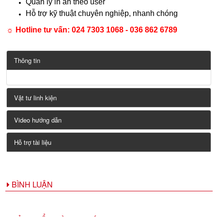
Quản lý in ấn theo user
Hỗ trợ kỹ thuật chuyên nghiệp, nhanh chóng
☼ Hotline tư vấn:
024 7303 1068 - 036 862 6789
Thông tin
Vật tư linh kiện
Video hướng dẫn
Hỗ trợ tài liệu
BÌNH LUẬN