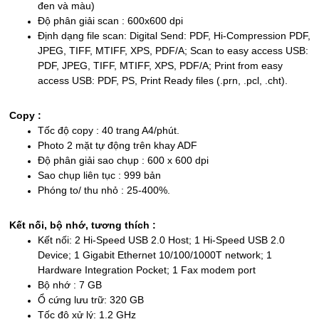
đen và màu)
Độ phân giải scan : 600x600 dpi
Định dạng file scan: Digital Send: PDF, Hi-Compression PDF,
JPEG, TIFF, MTIFF, XPS, PDF/A; Scan to easy access USB:
PDF, JPEG, TIFF, MTIFF, XPS, PDF/A; Print from easy
access USB: PDF, PS, Print Ready files (.prn, .pcl, .cht).
Copy :
Tốc độ copy : 40 trang A4/phút.
Photo 2 mặt tự động trên khay ADF
Độ phân giải sao chụp : 600 x 600 dpi
Sao chụp liên tục : 999 bản
Phóng to/ thu nhỏ : 25-400%.
Kết nối, bộ nhớ, tương thích :
Kết nối: 2 Hi-Speed USB 2.0 Host; 1 Hi-Speed USB 2.0
Device; 1 Gigabit Ethernet 10/100/1000T network; 1
Hardware Integration Pocket; 1 Fax modem port
Bộ nhớ : 7 GB
Ổ cứng lưu trữ: 320 GB
Tốc độ xử lý: 1.2 GHz