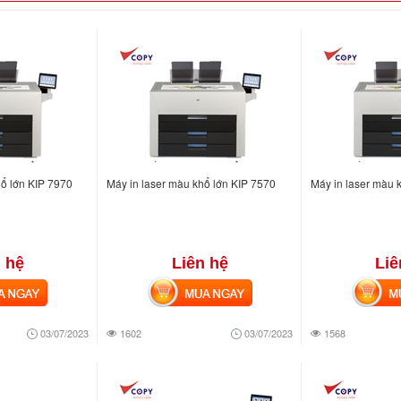
hổ lớn KIP 7970
Máy in laser màu khổ lớn KIP 7570
Máy in laser màu 
 hệ
Liên hệ
Liê
NGAY
MUA NGAY
MUA
03/07/2023
1602
03/07/2023
1568