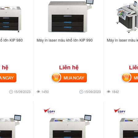
ổ lớn KIP 980
Máy in laser màu khổ lớn KIP 990
Máy in laser màu 
 hệ
Liên hệ
Liê
NGAY
MUA NGAY
MUA
15/09/2023
1450
15/09/2023
1842