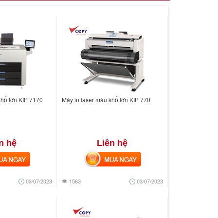
khổ lớn KIP 7170
Máy in laser màu khổ lớn KIP 770
n hệ
Liên hệ
 NGAY
MUA NGAY
03/07/2023
1563
03/07/2023