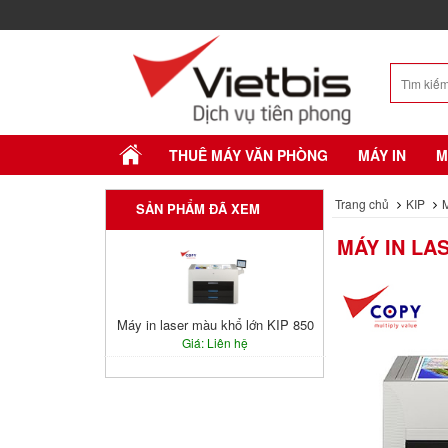
THUÊ MÁY VĂN PHÒNG
MÁY IN
M
Trang chủ
KIP
M
SẢN PHẨM ĐÃ XEM
MÁY IN LA
Máy in laser màu khổ lớn KIP 850
Giá: Liên hệ