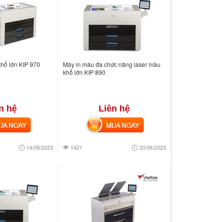
khổ lớn KIP 970
Máy in màu đa chức năng laser màu
khổ lớn KIP 890
n hệ
Liên hệ
 NGAY
MUA NGAY
14/09/2023
1421
20/06/2023