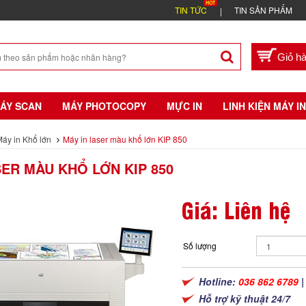
TIN TỨC
TIN SẢN PHẨM
ÁY SCAN
MÁY PHOTOCOPY
MỰC IN
LINH KIỆN MÁY IN
áy in Khổ lớn
Máy in laser màu khổ lớn KIP 850
SER MÀU KHỔ LỚN KIP 850
Giá: Liên hệ
Số lượng
Hotline:
036 862 6789
Hỗ trợ kỹ thuật 24/7