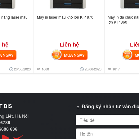
 năng laser màu
Máy in laser màu khổ lớn KIP 870
Máy in đa chức nă
lớn KIP 860
 hệ
Liên hệ
Liê
NGAY
MUA NGAY
MUA
20/06/2023
1668
20/06/2023
1617
☼ Đăng ký nhận tư vấn dịc
T BIS
g Liệt, Hà Nội
 6789
6688 636