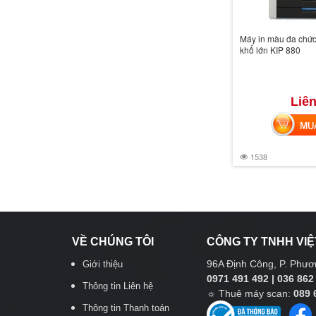
Máy in màu đa chức
khổ lớn KIP 880
Liên
MUA 
1538
VỀ CHÚNG TÔI
CÔNG TY TNHH VIỆ
96A Định Công, P. Phươn
Giới thiệu
0971 491 492 | 036 862
Thông tin Liên hệ
☼
Thuê máy scan:
089 
Thông tin Thanh toán