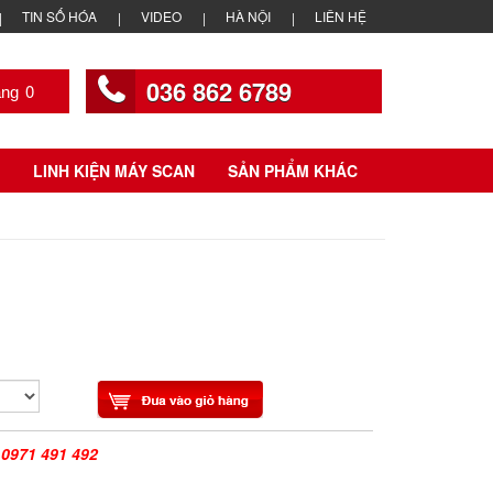
TIN SỐ HÓA
VIDEO
HÀ NỘI
LIÊN HỆ
036 862 6789
0
LINH KIỆN MÁY SCAN
SẢN PHẨM KHÁC
|
0971 491 492