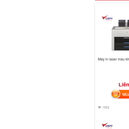
Máy in laser màu k
Liên
MUA 
1553