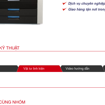
Dịch vụ chuyên nghiệ
Giao hàng tận nơi tro
KỸ THUẬT
Vật tư linh kiện
Video hướng dẫn
CÙNG NHÓM