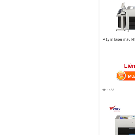
Máy in laser màu kh
Liên
MUA 
1483