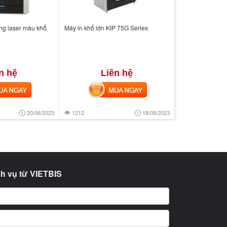
ng laser màu khổ
Máy in khổ lớn KIP 75G Series
n hệ
Liên hệ
 NGAY
MUA NGAY
20/06/2023
1212
18/09/2023
h vụ từ VIETBIS