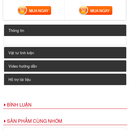
MUA NGAY
MUA NGAY
Thông tin
Vật tư linh kiện
Video hướng dẫn
Hỗ trợ tài liệu
BÌNH LUẬN
SẢN PHẨM CÙNG NHÓM