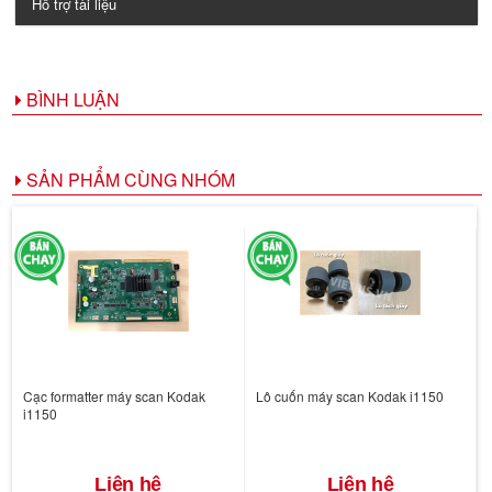
Hỗ trợ tài liệu
BÌNH LUẬN
SẢN PHẨM CÙNG NHÓM
Cạc formatter máy scan Kodak
Lô cuốn máy scan Kodak i1150
i1150
Liên hệ
Liên hệ