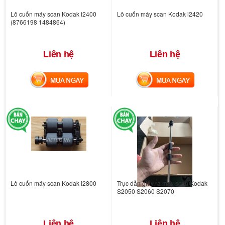
Lô cuốn máy scan Kodak i2400
Lô cuốn máy scan Kodak i2420
(8766198 1484864)
Liên hệ
Liên hệ
MUA NGAY
MUA NGAY
Lô cuốn máy scan Kodak i2800
Trục dẫn giấy ra máy scan Kodak
S2050 S2060 S2070
Liên hệ
Liên hệ