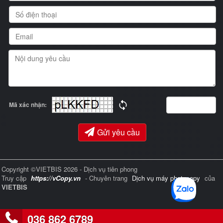
Mã xác nhận:
Gửi yêu cầu
Copyright ©VIETBIS 2026 - Dịch vụ tiên phong
Truy cập
https://vCopy.vn
- Chuyên trang
Dịch vụ máy photocopy
của
VIETBIS
036 862 6789