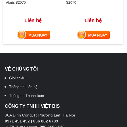
Alaris S2070
S2070
Liên hệ
Liên hệ
MUA NGAY
MUA NGAY
VỀ CHÚNG TÔI
Giới thiệu
Thông tin Liên hệ
Thông tin Thanh toán
CÔNG TY TNHH VIỆT BIS
96A Định Công, P. Phương Liệt, Hà Nội
0971 491 492 | 036 862 6789
☼
Thuê máy scan:
089 6688 636