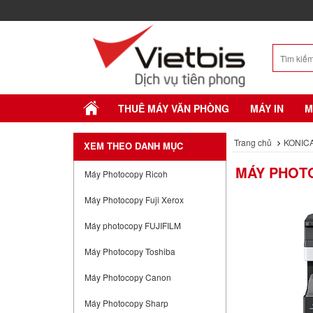
THUÊ MÁY VĂN PHÒNG
MÁY IN
M
Trang chủ
KONICA
XEM THEO DANH MỤC
MÁY PHOTO
Máy Photocopy Ricoh
Máy Photocopy Fuji Xerox
Máy photocopy FUJIFILM
Máy Photocopy Toshiba
Máy Photocopy Canon
Máy Photocopy Sharp