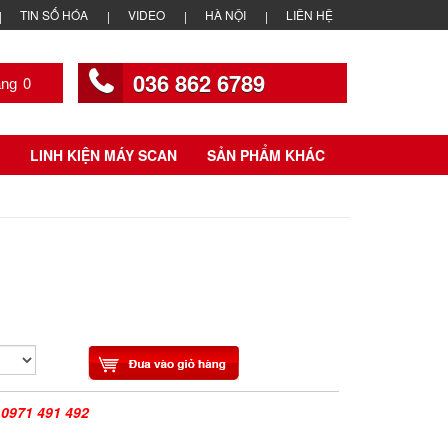
TIN SỐ HÓA
VIDEO
HÀ NỘI
LIÊN HỆ
036 862 6789
0
LINH KIỆN MÁY SCAN
SẢN PHẨM KHÁC
|
0971 491 492