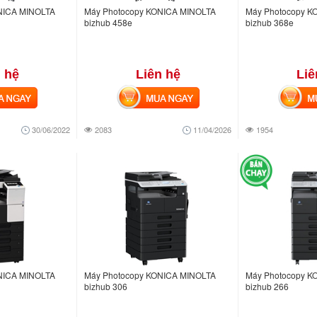
NICA MINOLTA
Máy Photocopy KONICA MINOLTA
Máy Photocopy K
bizhub 458e
bizhub 368e
 hệ
Liên hệ
Liê
NGAY
MUA NGAY
MUA
30/06/2022
2083
11/04/2026
1954
NICA MINOLTA
Máy Photocopy KONICA MINOLTA
Máy Photocopy K
bizhub 306
bizhub 266