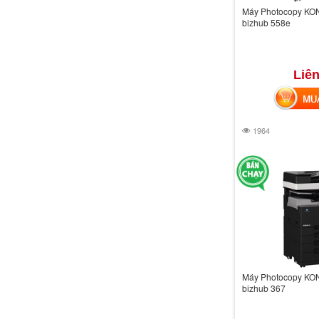
Máy Photocopy KO
bizhub 558e
Liên
MUA 
1964
Máy Photocopy KO
bizhub 367