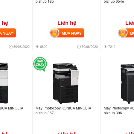
bizhub 185
bizhub 654e
 hệ
Liên hệ
Liê
NGAY
MUA NGAY
MUA
30/06/2022
6800
30/06/2022
7212
NICA MINOLTA
Máy Photocopy KONICA MINOLTA
Máy Photocopy K
bizhub 367
bizhub 306