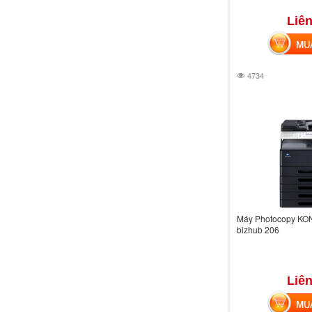
Liên
MUA 
4734
Máy Photocopy KO
bizhub 206
Liên
MUA 