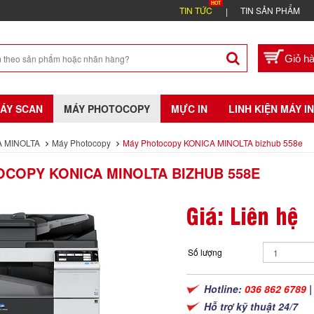
TIN TỨC
TIN SẢN PHẨM
ÁY SCAN
MÁY PHOTOCOPY
MỰC IN
LINH KIỆN MÁY IN
 MINOLTA
Máy Photocopy
Máy Photocopy KONICA MINOLTA bizhub 558e
COPY KONICA MINOLTA BIZHUB 558E
Giá: Liên hệ
Số lượng
Hotline:
036 862 6789
Hỗ trợ kỹ thuật 24/7