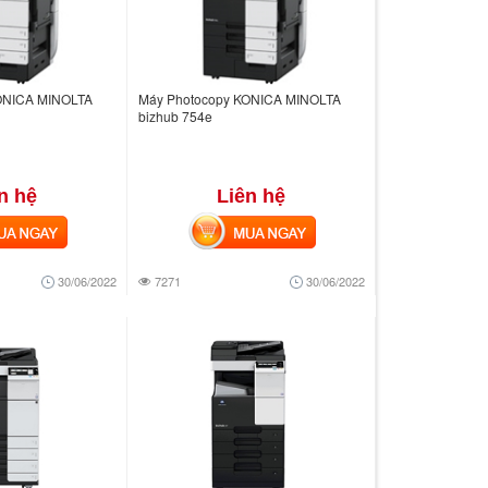
ONICA MINOLTA
Máy Photocopy KONICA MINOLTA
bizhub 754e
n hệ
Liên hệ
 NGAY
MUA NGAY
30/06/2022
7271
30/06/2022