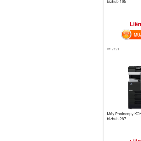
bizhub 165
Liên
MUA 
7121
Máy Photocopy KO
bizhub 287