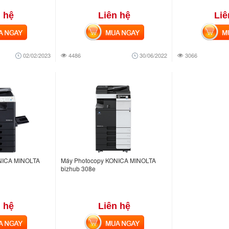
 hệ
Liên hệ
Liê
NGAY
MUA NGAY
MUA
02/02/2023
4486
30/06/2022
3066
NICA MINOLTA
Máy Photocopy KONICA MINOLTA
bizhub 308e
 hệ
Liên hệ
NGAY
MUA NGAY