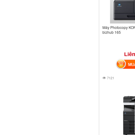
Máy Photocopy KO
bizhub 165
Liên
MUA 
7121