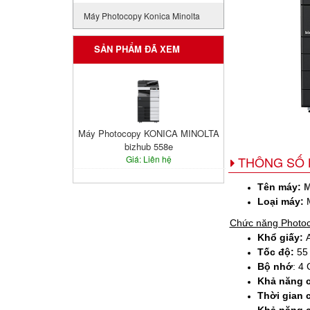
Máy Photocopy Konica Minolta
SẢN PHẨM ĐÃ XEM
Máy Photocopy KONICA MINOLTA
bizhub 558e
THÔNG SỐ 
Giá: Liên hệ
Tên máy:
M
Loại máy:
M
Chức năng Photoc
Khổ giấy:
A
Tốc độ:
55 
Bộ nhớ
: 4
Khả năng c
Thời gian 
Khả năng 