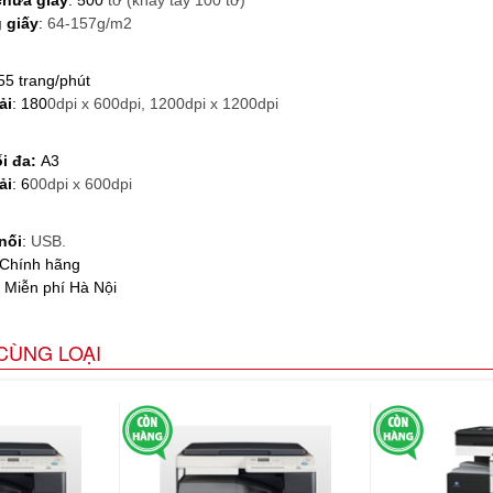
 giấy
:
64-157g/m2
 55 trang/phút
ải
: 180
0dpi x 600dpi, 1200dpi x 1200dpi
ối đa:
A3
ải
: 6
00dpi x 600dpi
nối
:
USB.
Chính hãng
Miễn phí Hà Nội
CÙNG LOẠI