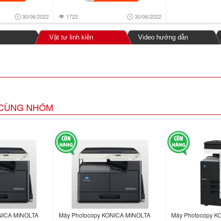
30/06/2022
1722
30/06/2022
Vật tư linh kiện
Video hướng dẫn
CÙNG NHÓM
NICA MINOLTA
Máy Photocopy KONICA MINOLTA
Máy Photocopy K