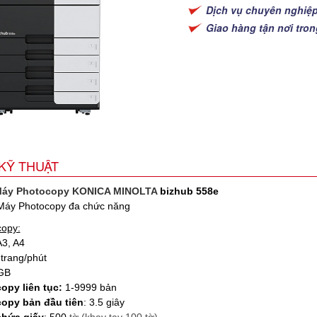
Dịch vụ chuyên nghiệ
Giao hàng tận nơi tro
KỸ THUẬT
áy Photocopy KONICA MINOLTA
bizhub 558e
áy Photocopy đa chức năng
opy:
3, A4
trang/phút
 GB
opy liên tục:
1-9999 bản
copy bản đầu tiên
: 3.5 giây
chứa giấy
: 500
tờ (khay tay 100 tờ)