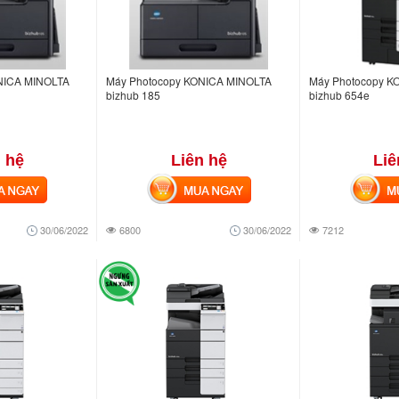
NICA MINOLTA
Máy Photocopy KONICA MINOLTA
Máy Photocopy K
bizhub 185
bizhub 654e
 hệ
Liên hệ
Liê
NGAY
MUA NGAY
MUA
30/06/2022
6800
30/06/2022
7212