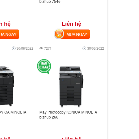
bizhub 754e
n hệ
Liên hệ
 NGAY
MUA NGAY
30/06/2022
7271
30/06/2022
ONICA MINOLTA
Máy Photocopy KONICA MINOLTA
bizhub 266