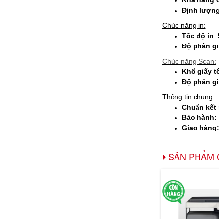
Định lượng
Chức năng in:
Tốc độ in
:
Độ phân gi
​Chức năng Scan:
Khổ giấy t
Độ phân gi
Thông tin chung:
Chuẩn kết 
Bảo hành:
Giao hàng:
SẢN PHẨM 