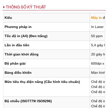
THÔNG SỐ KỸ THUẬT
Kiểu
Máy in
để 
Phương pháp in
In Laser
Tốc độ in (A4) (Đen trắng)
50 ppm
Lần in đầu tiên
5,4 giây ho
Thời gian khởi động
20 giây ho
Độ phân giải
600dpi x 6
Bảng điều khiển
Màn hình L
Mức tiêu thụ điện năng (Cấu hình tiêu chuẩn)
Chế độ in
Chế độ ch
Chế độ ng
Độ nhiễu (ISO7779/ ISO9296)
Chế độ in
Chế độ im 