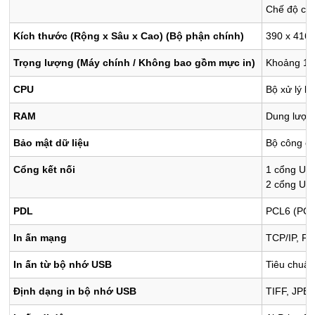
Chế độ ch
Kích thước (Rộng x Sâu x Cao) (Bộ phận chính)
390 x 416
Trọng lượng (Máy chính / Không bao gồm mực in)
Khoảng 16
CPU
Bộ xử lý l
RAM
Dung lượng
Bảo mật dữ liệu
Bộ công cụ
Cổng kết nối
1 cổng USB
2 cổng USB
PDL
PCL6 (PCL-
In ấn mạng
TCP/IP, F
In ấn từ bộ nhớ USB
Tiêu chuẩn
Định dạng in bộ nhớ USB
TIFF, JPE