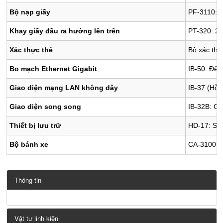
Bộ nạp giấy
PF-3110: 5
Khay giấy đầu ra hướng lên trên
PT-320: 250
Xác thực thẻ
Bộ xác thự
Bo mạch Ethernet Gigabit
IB-50: Để 
Giao diện mạng LAN không dây
IB-37 (Hỗ 
Giao diện song song
IB-32B: Gi
Thiết bị lưu trữ
HD-17: SS
Bộ bánh xe
CA-3100
Thông tin
Vật tư linh kiện