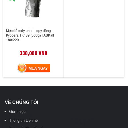
Mực đổ máy photocopy dòng
Kyocera TK439 (500g) TASKalf
180/220
330,000 VND
MUA NGAY
VỀ CHÚNG TÔI
Giới thiệu
Thông tin Liên hệ