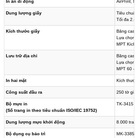
In ấn di động
AirPrint, 
Dung lượng giấy
Tiêu chuẩn
Tối đa
2.6
Kích thước giấy
Băng casse
Lựa chọn
MPT
Kích 
Lưu trữ địa chỉ
Băng casse
Lựa chọn
MPT
60 - 
In hai mặt
Kích thước
Công suất đầu ra
250 tờ giấ
Bộ mực in
TK-3415 (1
(Số trang in theo tiêu chuẩn ISO/IEC 19752)
Dung lượng mực khởi động
8.000 tran
Bộ dụng cụ bảo trì
MK-3385 ​​