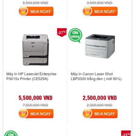
6,500,000 VND
3,500,000 VND
MUA NGAY
MUA NGAY
%
-27
Máy in HP LaserJet Enterprise
Máy in Canon Laser Shot
P3015x Printer (CE529A)
LBP3300 trắng đen ( mới 90%)
5,500,000 VND
2,500,000 VND
7,500,000 VND
2,300,000 VND
MUA NGAY
MUA NGAY
%
-33