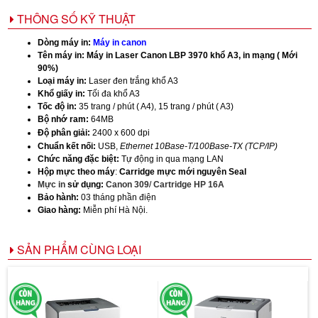
THÔNG SỐ KỸ THUẬT
Dòng máy in:
Máy in canon
Tên máy in:
Máy in Laser Canon LBP 3970 khổ A3, in mạng ( Mới
90%)
Loại máy in:
Laser đen trắng khổ A3
Khổ giấy in:
Tối đa khổ A3
Tốc độ in:
35 trang / phút ( A4), 15 trang / phút ( A3)
Bộ nhớ ram:
64MB
Độ phân giải:
2400 x 600 dpi
Chuẩn kết nối:
USB,
Ethernet 10Base-T/100Base-TX (TCP/IP)
Chức năng đặc biệt:
Tự động in qua mạng LAN
Hộp mực theo máy
:
Carridge mực mới nguyên Seal
Mực in
sử dụng:
Canon 309
/
Cartridge HP 16A
Bảo hành:
03 tháng phần điện
Giao hàng:
Miễn phí Hà Nội.
SẢN PHẨM CÙNG LOẠI