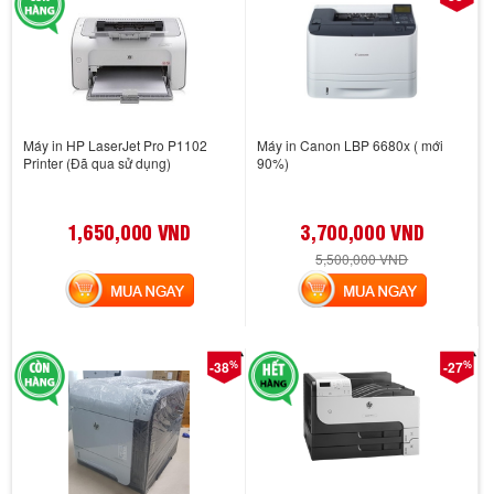
Máy in HP LaserJet Pro P1102
Máy in Canon LBP 6680x ( mới
Printer (Đã qua sử dụng)
90%)
1,650,000 VND
3,700,000 VND
5,500,000 VND
MUA NGAY
MUA NGAY
%
%
-38
-27