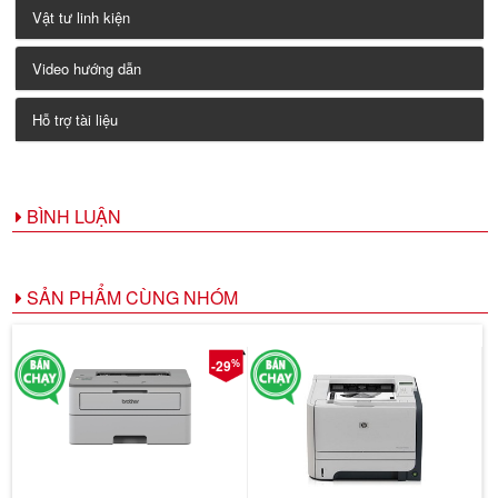
Vật tư linh kiện
Video hướng dẫn
Hỗ trợ tài liệu
BÌNH LUẬN
SẢN PHẨM CÙNG NHÓM
%
-29