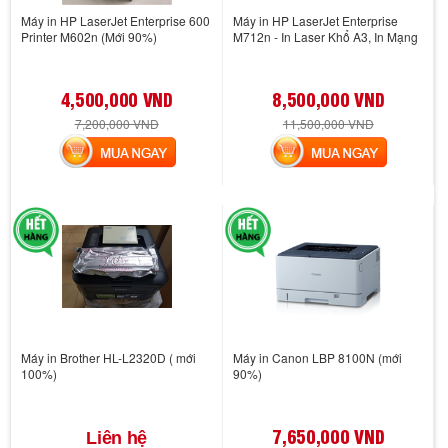
Máy in HP LaserJet Enterprise 600
Máy in HP LaserJet Enterprise
Printer M602n (Mới 90%)
M712n - In Laser Khổ A3, In Mạng
4,500,000 VND
8,500,000 VND
7,200,000 VND
11,500,000 VND
MUA NGAY
MUA NGAY
Máy in Brother HL-L2320D ( mới
Máy in Canon LBP 8100N (mới
100%)
90%)
7,650,000 VND
Liên hệ