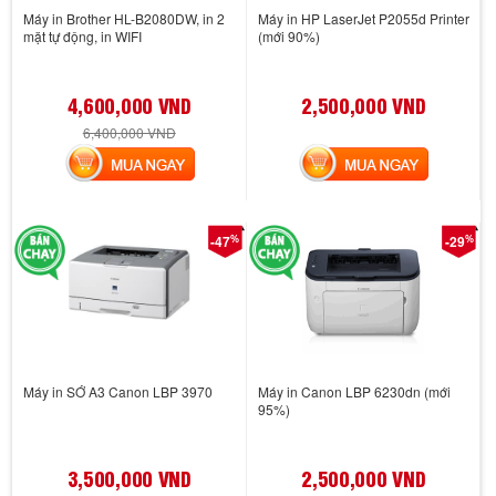
Máy in Brother HL-B2080DW, in 2
Máy in HP LaserJet P2055d Printer
mặt tự động, in WIFI
(mới 90%)
4,600,000 VND
2,500,000 VND
6,400,000 VND
MUA NGAY
MUA NGAY
%
%
-47
-29
Máy in SỚ A3 Canon LBP 3970
Máy in Canon LBP 6230dn (mới
95%)
3,500,000 VND
2,500,000 VND