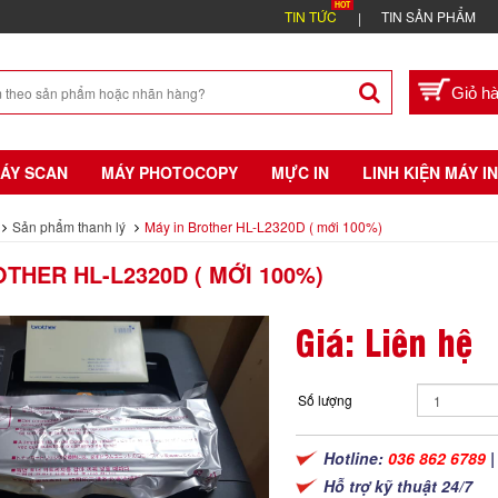
TIN TỨC
TIN SẢN PHẨM
ÁY SCAN
MÁY PHOTOCOPY
MỰC IN
LINH KIỆN MÁY IN
Sản phẩm thanh lý
Máy in Brother HL-L2320D ( mới 100%)
OTHER HL-L2320D ( MỚI 100%)
Giá: Liên hệ
Số lượng
Hotline:
036 862 6789
Hỗ trợ kỹ thuật 24/7