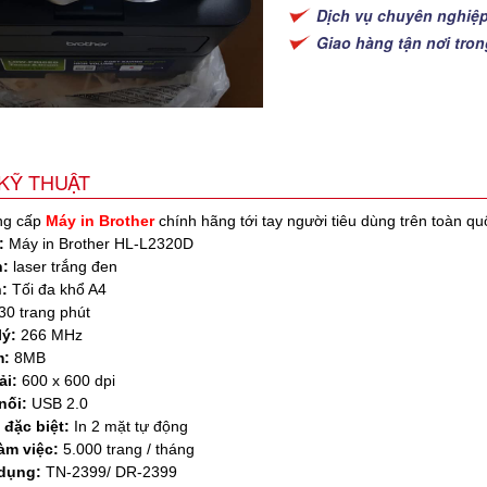
Dịch vụ chuyên nghiệ
Giao hàng tận nơi tro
KỸ THUẬT
ng cấp
Máy in Brother
chính hãng tới tay người tiêu dùng trên toàn qu
:
Máy in Brother HL-L2320D
n:
laser trắng đen
:
Tối đa khổ A4
30 trang phút
lý:
266 MHz
m:
8MB
ải:
600 x 600 dpi
nối:
USB 2.0
đặc biệt:
In 2 mặt tự động
àm việc:
5.000 trang / tháng
dụng:
TN-2399/ DR-2399