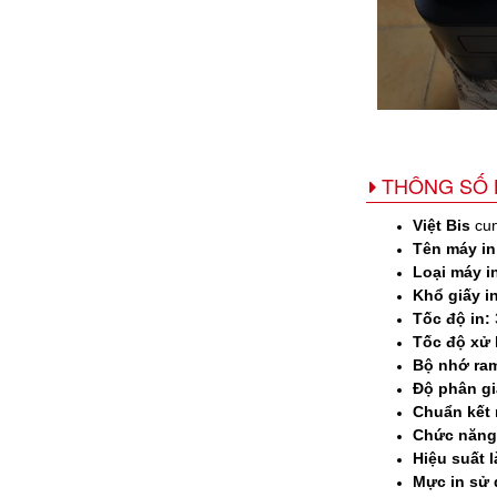
THÔNG SỐ 
Việt Bis
cu
Tên máy in
Loại máy i
Khổ giấy in
Tốc độ in:
Tốc độ xử 
Bộ nhớ ra
Độ phân gi
Chuẩn kết 
Chức năng 
Hiệu suất l
Mực in sử 