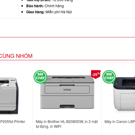
Bảo hành:
Chính hãng
Giao hàng:
Miễn phí Hà Nội
CÙNG NHÓM
%
-29
 P2055d Printer
Máy in Brother HL-B2080DW, in 2 mặt
Máy in Canon LBP
tự động, in WIFI