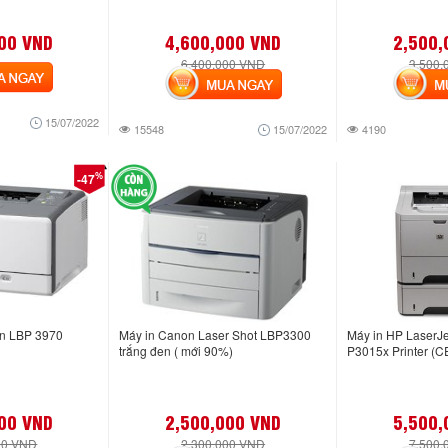
00 VND
4,600,000 VND
2,500,
6,400,000 VND
3,500,
NGAY
MUA NGAY
MUA
15/07/2022
15548
15/07/2022
4190
%
-47
n LBP 3970
Máy in Canon Laser Shot LBP3300
Máy in HP LaserJe
trắng đen ( mới 90%)
P3015x Printer (
00 VND
2,500,000 VND
5,500,
00 VND
2,300,000 VND
7,500,