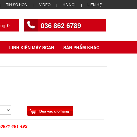
TIN SỐ HÓA
VIDEO
HÀ NỘI
LIÊN HỆ
036 862 6789
0
LINH KIỆN MÁY SCAN
SẢN PHẨM KHÁC
|
0971 491 492