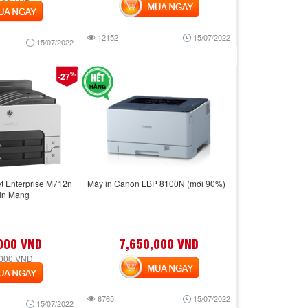
MUA NGAY
 NGAY
12152
15/07/2022
15/07/2022
%
-27
t Enterprise M712n
Máy in Canon LBP 8100N (mới 90%)
 In Mạng
000 VND
7,650,000 VND
,000 VND
MUA NGAY
 NGAY
6765
15/07/2022
15/07/2022