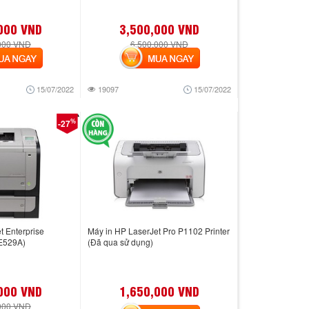
000 VND
3,500,000 VND
000 VND
6,500,000 VND
 NGAY
MUA NGAY
15/07/2022
19097
15/07/2022
%
-27
t Enterprise
Máy in HP LaserJet Pro P1102 Printer
CE529A)
(Đã qua sử dụng)
000 VND
1,650,000 VND
000 VND