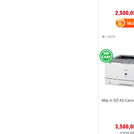
2,500,0
MUA 
10976
Máy in SỚ A3 Cano
3,500,0
6,500,0