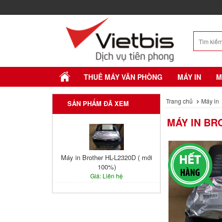
THUÊ MÁY VĂN PHÒNG
MÁY IN
M
Trang chủ
Máy in
SẢN PHẨM ĐÃ XEM
MÁY IN BR
Máy in Brother HL-L2320D ( mới
100%)
Giá: Liên hệ