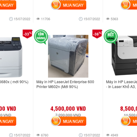
NGAY
MUA NGAY
MUA
15/07/2022
11706
15/07/2022
5363
%
%
-33
-38
6680x ( mới 90%)
Máy in HP LaserJet Enterprise 600
Máy in HP LaserJe
Printer M602n (Mới 90%)
- In Laser Khổ A3,
00 VND
4,500,000 VND
8,500,
00 VND
7,200,000 VND
11,500
NGAY
MUA NGAY
MUA
15/07/2022
6760
15/07/2022
4949