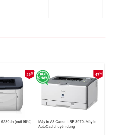
%
%
-29
-47
 6230dn (mới 95%)
Máy in A3 Canon LBP 3970: Máy in
AutoCad chuyên dụng