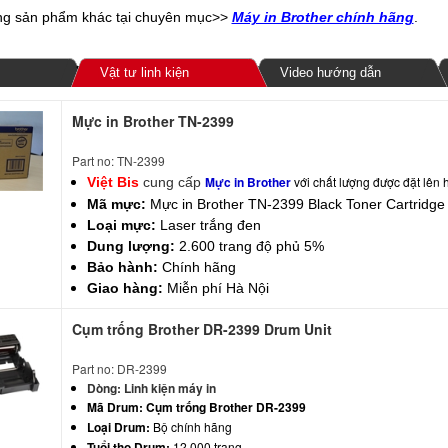
g sản phẩm khác tại chuyên mục>>
Máy in Brother chính hãng
.
Vật tư linh kiện
Video hướng dẫn
Mực in Brother TN-2399
Part no: TN-2399
Mực in Brother
với chất lượng được đặt lên
Việt Bis
cung cấp
Mã mực:
Mực in Brother TN-2399
Black Toner Cartridge
Loại mực:
Laser trắng đen
Dung lượng:
2.600 trang độ phủ 5%
Bảo hành:
Chính hãng
Giao hàng:
Miễn phí Hà Nội
Cụm trống Brother DR-2399 Drum Unit
Part no: DR-2399
Dòng:
Linh kiện máy in
Mã Drum:
Cụm trống Brother DR-2399
Loại Drum:
Bộ chính hãng
Tuổi thọ Drum:
12.000 trang