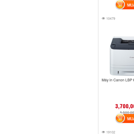
MUA 
10479
Máy in Canon LBP 
3,700,0
5,500,0
MUA 
19102