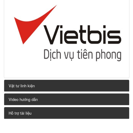
Vật tư linh kiện
Video hướng dẫn
Hỗ trợ tài liệu