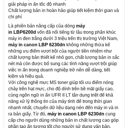
giải pháp in ấn tốc độ nhanh
Chất lượng bản in hoàn hảo giúp tiết kiệm thời gian và
chi phí
Là phiên bản nâng cấp của dòng
máy
in
LBP6200d
vốn đã nổi tiếng từ lâu trong phân khúc
máy in đen trắng dưới 3 triệu trên thị trường Việt Nam,
máy in canon
LBP 6230dn
không những thừa kế
những ưu điểm vượt trội của người tiền nhiệm như
chất lượng bản thiết kế nhỏ gọn, chất lượng bản in sắc
nét mà còn được bổ sung các tính năng vượt trội giúp
việc in ấn trong doanh nghiệp trở nên dễ dàng, tiết
kiệm và hiệu quả.
Với công nghệ mực MS toner giúp tối ưu điểm nóng
chảy trên hạt mực, cho độ dính trên bề mặt giấy cao,
cùng ngôn ngữ in ấn UFR II LT tận dụng triệt để khả
năng xử lý thông tin của máy tính để trong thời gian
nhanh nhất, chuyển dữ liệu dạng nén đến máy in và in
ra bản giấy. Từ đó,
máy in canon LBP 6230dn
cung
cấp cho người dùng những bản in chất lượng cao góp
phần tạo ấn tượng tốt cho người sử dụng văn bản.