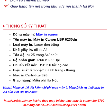
Giao hàng tận nơi trong khu vực nội thành Hà Nội
THÔNG SỐ KỸ THUẬT
Dòng máy in:
Máy in canon
Tên máy in:
Máy in Canon LBP 6230dn
Loại máy in:
Laser đen trắng
Khổ giấy in:
tối đa A4
Tốc độ in:
25 trang A4/ phút
Độ phân giải:
1200 x 600 Dpi
Chuẩn kết nối:
USB 2.0 tốc độ cao
Hiệu suất làm việc:
8.000 trang / tháng
Mực in
:
Cartridge 326
Giao hàng:
Miễn phí Hà Nội.
Khách hàng có thể tiết kiệm chi phí mua máy in bằng Dịch vụ thuê máy in
A4 của Việt Bis như sau:
http://vietbis.vn/may-in/cho-thue-may-in/cho-thue-may-in-canon-lbp-6700-
in-mang-nhanh---in-2-mat-tu-dong-11217.html