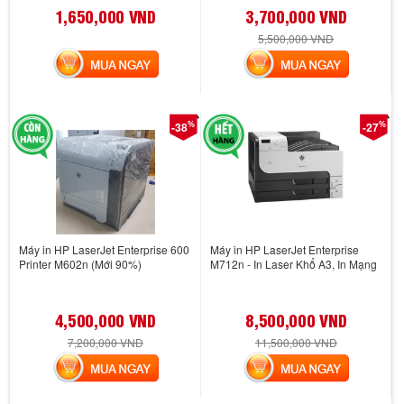
1,650,000 VND
3,700,000 VND
5,500,000 VND
MUA NGAY
MUA NGAY
%
%
-38
-27
Máy in HP LaserJet Enterprise 600
Máy in HP LaserJet Enterprise
Printer M602n (Mới 90%)
M712n - In Laser Khổ A3, In Mạng
4,500,000 VND
8,500,000 VND
7,200,000 VND
11,500,000 VND
MUA NGAY
MUA NGAY