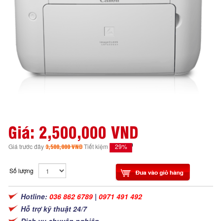
Giá:
2,500,000 VND
29%
Giá trước đây
3,500,000 VND
Tiết kiệm
Số lượng
Hotline:
036 862 6789
|
0971 491 492
Hỗ trợ kỹ thuật 24/7
Dịch vụ chuyên nghiệp