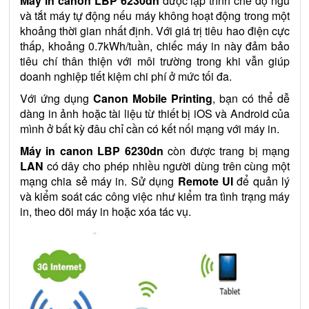
Máy in canon LBP 6230dn
được lập trình chế độ ngủ
và tắt máy tự động nếu máy không hoạt động trong một
khoảng thời gian nhất định. Với giá trị tiêu hao điện cực
thấp, khoảng 0.7kWh/tuần, chiếc máy in này đảm bảo
tiêu chí thân thiện với môi trường trong khi vẫn giúp
doanh nghiệp tiết kiệm chi phí ở mức tối đa.
Với ứng dụng
Canon Mobile Printing
, bạn có thể dễ
dàng in ảnh hoặc tài liệu từ thiết bị iOS và Android của
mình ở bất kỳ đâu chỉ cần có kết nối mạng với máy in.
Máy in canon LBP 6230dn
còn được trang bị mạng
LAN
có dây cho phép nhiều người dùng trên cùng một
mạng chia sẻ máy in. Sử dụng
Remote UI
để quản lý
và kiểm soát các công việc như kiểm tra tình trạng máy
in, theo dõi máy in hoặc xóa tác vụ.