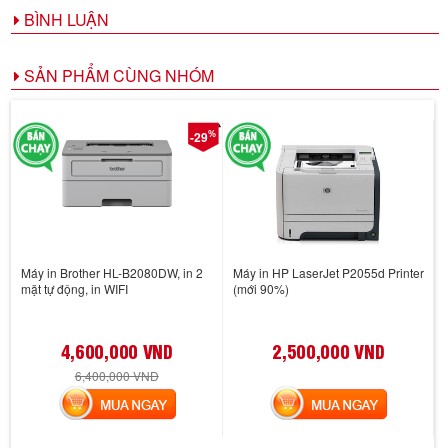
BÌNH LUẬN
SẢN PHẨM CÙNG NHÓM
%
-29
Máy in Brother HL-B2080DW, in 2
Máy in HP LaserJet P2055d Printer
mặt tự động, in WIFI
(mới 90%)
4,600,000 VND
2,500,000 VND
6,400,000 VND
MUA NGAY
MUA NGAY