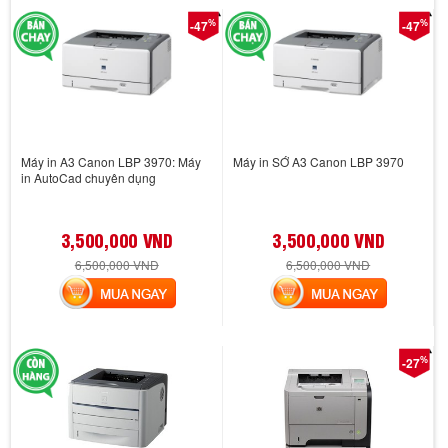
%
%
-47
-47
Máy in A3 Canon LBP 3970: Máy
Máy in SỚ A3 Canon LBP 3970
in AutoCad chuyên dụng
3,500,000 VND
3,500,000 VND
6,500,000 VND
6,500,000 VND
MUA NGAY
MUA NGAY
%
-27