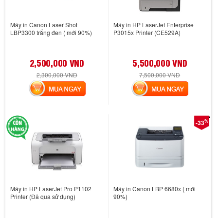
Máy in Canon Laser Shot
Máy in HP LaserJet Enterprise
LBP3300 trắng đen ( mới 90%)
P3015x Printer (CE529A)
2,500,000 VND
5,500,000 VND
2,300,000 VND
7,500,000 VND
MUA NGAY
MUA NGAY
%
-33
Máy in HP LaserJet Pro P1102
Máy in Canon LBP 6680x ( mới
Printer (Đã qua sử dụng)
90%)