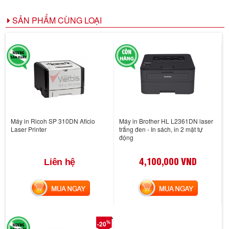
SẢN PHẨM CÙNG LOẠI
Máy in Ricoh SP 310DN Aficio
Máy in Brother HL L2361DN laser
Laser Printer
trắng đen - In sách, in 2 mặt tự
động
4,100,000 VND
Liên hệ
MUA NGAY
MUA NGAY
%
-20