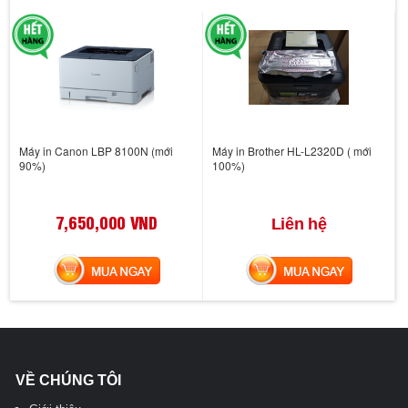
Máy in Canon LBP 8100N (mới
Máy in Brother HL-L2320D ( mới
90%)
100%)
7,650,000 VND
Liên hệ
MUA NGAY
MUA NGAY
VỀ CHÚNG TÔI