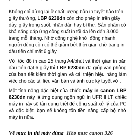
Không chỉ dừng lại ở chất lượng bản in tuyệt hảo trên
giấy thường,
LBP 6230dn
còn cho phép in trên giấy
dày, giấy trong suốt, nhãn dán hay bì thư. Sản phẩm có
khả năng đáp ứng công suất in tối đa lên đến 8.000
trang mỗi tháng. Nhờ công nghệ khởi động nhanh,
người dùng còn có thể giảm bớt thời gian chờ trang in
đầu tiên chỉ mất 6 giây.
Với tốc độ in cao 25 trang A4/phút và thời gian in bản
đầu tiên đạt 6 giây thì
LBP 6230dn
đã giúp văn phòng
của bạn tiết kiệm thời gian và cải thiện hiệu năng làm
việc cho các tài liệu văn bản và ảnh cực kỳ tuyệt vời.
Một tính năng đặc biệt của chiếc
máy in canon LBP
6230dn
này là ứng dụng ngôn ngữ in UFR II LT, chiếc
máy in này sẽ tận dụng triệt để công suất xử lý của PC
và đặc biệt, bạn sẽ không tốn tiền nâng cấp bộ nhớ
máy in nữa.
Về mực in thì máy dùng
Hộp mực canon 326