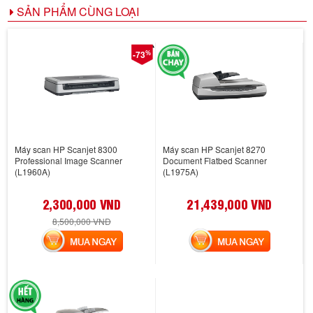
SẢN PHẨM CÙNG LOẠI
%
-73
Máy scan HP Scanjet 8300
Máy scan HP Scanjet 8270
Professional Image Scanner
Document Flatbed Scanner
(L1960A)
(L1975A)
2,300,000 VND
21,439,000 VND
8,500,000 VND
MUA NGAY
MUA NGAY