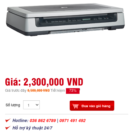
Giá:
2,300,000 VND
73%
Giá trước đây
8,500,000 VND
Tiết kiệm
Số lượng
Hotline:
036 862 6789
|
0971 491 492
Hỗ trợ kỹ thuật 24/7