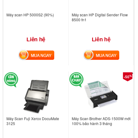
Máy scan HP 5000S2 (90%)
Máy scan HP Digital Sender Flow
8500 fn1
Liên hệ
Liên hệ
MUA NGAY
MUA NGAY
%
-50
Máy Scan Fuji Xerox DocuMate
Máy Scan Brother ADS-1500W mới
3125
100% bảo hành 3 tháng