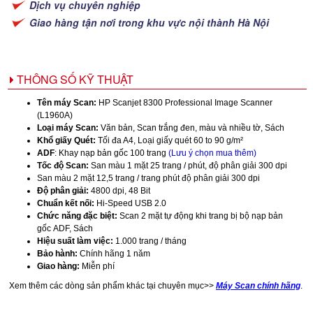
Dịch vụ chuyên nghiệp
Giao hàng tận nơi trong khu vực nội thành Hà Nội
THÔNG SỐ KỸ THUẬT
Tên máy Scan:
HP Scanjet 8300 Professional Image Scanner
(L1960A)
Loại máy Scan:
Văn bản, Scan trắng đen, màu và nhiều tờ, Sách
Khổ giấy Quét:
Tối đa A4, Loại giấy quét 60 to 90 g/m²
ADF
: Khay nạp bản gốc 100 trang
(Lưu ý chọn mua thêm)
Tốc độ Scan:
San màu 1 mặt 25 trang / phút, độ phân giải 300 dpi
San màu 2 mặt 12,5 trang / trang phút độ phân giải 300 dpi
Độ phân giải:
4800 dpi, 48 Bit
Chuẩn kết nối:
Hi-Speed USB 2.0
Chức năng đặc biệt:
Scan 2 mặt tự động khi trang bị bộ nạp bản
gốc ADF, Sách
Hiệu suất làm việc:
1.000 trang / tháng
Bảo hành:
Chính hãng 1 năm
Giao hàng:
Miễn phí
Xem thêm các dòng sản phẩm khác tại chuyên mục>>
Máy Scan chính hãng
.