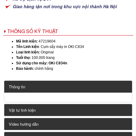
Giao hàng tận nơi trong khu vực nội thành Hà Nội
THÔNG SỐ KỸ THUẬT
Mã linh kiện:
47219604
Tên Linh kiện
: Cụm sấy máy in OKI C834
Loại linh kiện:
Original
Tuổi thọ:
100.000 trang
Sử dụng cho máy: OKi C834n
Bảo hành:
chính hãng
Thông tin
Vật tư linh kiện
Video hướng dẫn