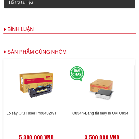
Hỗ trợ tài liệu
BÌNH LUẬN
SẢN PHẨM CÙNG NHÓM
Lô sấy OKI Fuser Pro8432WT
C834n-Băng tải máy in OKI C834
5,300,000 VND
3,500,000 VND