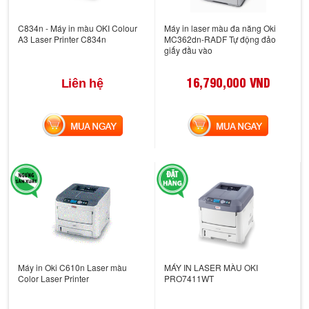
C834n - Máy in màu OKI Colour
Máy in laser màu đa năng Oki
A3 Laser Printer C834n
MC362dn-RADF Tự động đảo
giấy đầu vào
16,790,000 VND
Liên hệ
MUA NGAY
MUA NGAY
Máy in Oki C610n Laser màu
MÁY IN LASER MÀU OKI
Color Laser Printer
PRO7411WT