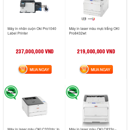
Máy in nhãn cuộn Oki Pro1040
Máy in laser màu mực trắng OKI
Label Printer
Pro8432wt
237,000,000 VND
219,000,000 VND
MUA NGAY
MUA NGAY
Máy in laser màu OKI C332dn: In
Máy in laser màu OKI C833n -