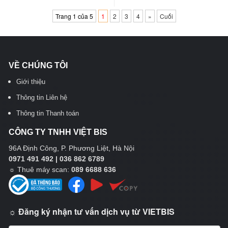
Trang 1 của 5
1
2
3
4
»
Cuối
VỀ CHÚNG TÔI
Giới thiệu
Thông tin Liên hệ
Thông tin Thanh toán
CÔNG TY TNHH VIỆT BIS
96A Định Công, P. Phương Liệt, Hà Nội
0971 491 492 | 036 862 6789
☼
Thuê máy scan:
089 6688 636
☼ Đăng ký nhận tư vấn dịch vụ từ VIETBIS