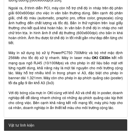
Ngoài ra, ở trình diễn PCI, máy còn hỗ trợ chế độ in nháp trên độ phân
giải 600x600dpi cho việc in văn bản thường dùng. Bên cạnh độ phân
giải, chế độ màu (automatic, praphic pro, office color, greyscale) cũng
ảnh hưởng đến chất lượng và tốc độ. Bản in thử nghiệm trên loại giấy
thường cho kết quả khá hoàn hảo. In văn bản ở chế độ in nháp cho nét
chữ tròn trịa. In hình ảnh ở chế độ thường (600x600dpi) cho bản in khá
hoàn chỉnh. Ảnh thu được từ chế độ in tốt nhất gần như đẹp đến từng chi
tiết.
Máy in sử dụng bộ xử lý PowerPC750 700MHz và bộ nhớ mặc định
256Mb cho tốc độ xử lý nhanh. Máy in laser màu
OKI C830n
kết nối
mạng qua ngõ RJ45 (10/100Mps) và cho phép in dữ liệu bảo mật với
từng người dùng, khả năng này là một tài nguyên cho môi trường cộng
tác. Máy hỗ trợ nhiều khổ in trong phạm vi A3, đặc biệt cho phép in
banner dài 1.321mm. Máy còn cho phép in áp phích quảng cáo (poster)
tối đa gấp 9 lần khổ A3 (3x3)
Với độ bóng của mực in OKI cùng với khổ A3 và chế độ in poster, doanh
nghiệp để dễ dàng nhanh chóng có những áp phích quảng cáo kịp thời
cho công việc. Bên cạnh khả năng kết nối mạng tốt, máy phù hợp cho
cá nhân, doanh nghiệp in ấn thiết kế màu cho môi trường cộng tác.
Vật tư linh kiện