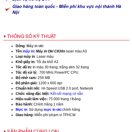
Giao hàng toàn quốc - Miễn phí khu vực nội thành Hà
Nội
THÔNG SỐ KỸ THUẬT
Dòng:
Máy in oki
Tên
máy in
:
Máy in Oki C830n
laser màu A3
Loại máy in
: Laser màu
Khổ giấy in:
Tối đa khổ A3
Tốc độ in:
In màu 30 trang, trắng đen 32 trang
Tốc độ xử lý:
700 MHz PowerPC CPU
Bộ nhớ ram:
256 MB
Độ phân giải:
1200 x 600 dpi
Chuẩn kết nối:
Hi-Speed USB 2.0 port, Network
Chức năng đặc biệt:
Kết nối mạng có sẵn
Hiệu suất làm việc:
75.000 trang / tháng
Bảo hành:
Chính hãng 1 năm
Mực in
: Sử dụng
mực in oki
chính hãng
Giao hàng:
Miễn phí phạm vi TPHCM
SẢN PHẨM CÙNG LOẠI