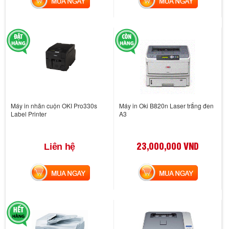
Máy in nhãn cuộn OKI Pro330s
Máy in Oki B820n Laser trắng đen
Label Printer
A3
23,000,000 VND
Liên hệ
MUA NGAY
MUA NGAY