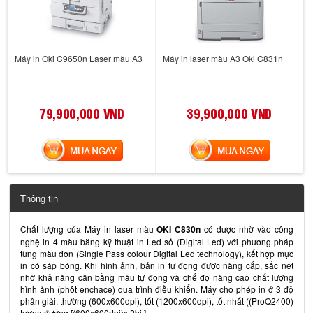
Máy in Oki C9650n Laser màu A3
Máy in laser màu A3 Oki C831n
79,900,000 VND
39,900,000 VND
MUA NGAY
MUA NGAY
Thông tin
Chất lượng của Máy in laser màu
OKI C830n
có được nhờ vào công
nghệ in 4 màu bằng kỹ thuật in Led số (Digital Led) với phương pháp
từng màu đơn (Single Pass colour Digital Led technology), kết hợp mực
in có sáp bóng. Khi hình ảnh, bản in tự động được nâng cấp, sắc nét
nhờ khả năng cân bằng màu tự động và chế độ nâng cao chất lượng
hình ảnh (phôt enchace) qua trình điều khiển. Máy cho phép in ở 3 độ
phân giải: thường (600x600dpi), tốt (1200x600dpi), tốt nhất ((ProQ2400)
tương đương [(600x600dpi)x 2bit].